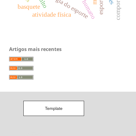
psicologia do esporte
adulto
esportes
basquete
atividade física
Artigos mais recentes
Template