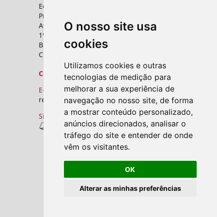
Editora UFTM
Prédio da Reitoria
O nosso site usa
Av. Frei Paulino, nº 30,
1º andar - Sala 8 PROPPG
cookies
Bairro Abadia
CEP: 38025-180 - Uberaba - MG
Utilizamos cookies e outras
Contato
tecnologias de medição para
melhorar a sua experiência de
E-mail:
revistas.seer@uftm.edu.br
navegação no nosso site, de forma
a mostrar conteúdo personalizado,
Site
anúncios direcionados, analisar o
Revistas UFTM
tráfego do site e entender de onde
vêm os visitantes.
OK
Alterar as minhas preferências