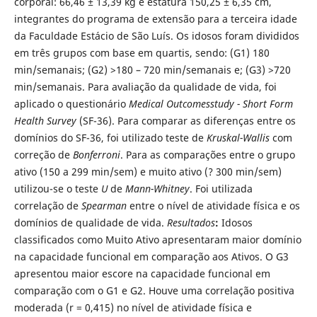
corporal: 66,46 ± 13,39 kg e estatura 150,25 ± 6,35 cm,
integrantes do programa de extensão para a terceira idade
da Faculdade Estácio de São Luís. Os idosos foram divididos
em três grupos com base em quartis, sendo: (G1) 180
min/semanais; (G2) >180 – 720 min/semanais e; (G3) >720
min/semanais. Para avaliação da qualidade de vida, foi
aplicado o questionário
Medical Outcomesstudy - Short Form
Health Survey
(SF-36). Para comparar as diferenças entre os
domínios do SF-36, foi utilizado teste de
Kruskal-Wallis
com
correção de
Bonferroni
. Para as comparações entre o grupo
ativo (150 a 299 min/sem) e muito ativo (? 300 min/sem)
utilizou-se o teste
U
de
Mann-Whitney
. Foi utilizada
correlação de
Spearman
entre o nível de atividade física e os
domínios de qualidade de vida.
Resultados
:
Idosos
classificados como Muito Ativo apresentaram maior domínio
na capacidade funcional em comparação aos Ativos. O G3
apresentou maior escore na capacidade funcional em
comparação com o G1 e G2. Houve uma correlação positiva
moderada (r = 0,415) no nível de atividade física e