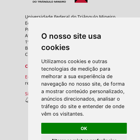
Universidade Federal do Triângulo Mineiro
Editora UFTM
Prédio da Reitoria
O nosso site usa
Av. Frei Paulino, nº 30,
1º andar - Sala 8 PROPPG
cookies
Bairro Abadia
CEP: 38025-180 - Uberaba - MG
Utilizamos cookies e outras
Contato
tecnologias de medição para
melhorar a sua experiência de
E-mail:
revistas.seer@uftm.edu.br
navegação no nosso site, de forma
a mostrar conteúdo personalizado,
Site
anúncios direcionados, analisar o
Revistas UFTM
tráfego do site e entender de onde
vêm os visitantes.
OK