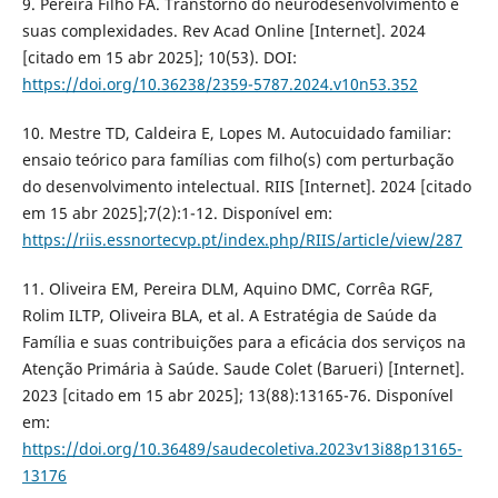
9. Pereira Filho FA. Transtorno do neurodesenvolvimento e
suas complexidades. Rev Acad Online [Internet]. 2024
[citado em 15 abr 2025]; 10(53). DOI:
https://doi.org/10.36238/2359-5787.2024.v10n53.352
10. Mestre TD, Caldeira E, Lopes M. Autocuidado familiar:
ensaio teórico para famílias com filho(s) com perturbação
do desenvolvimento intelectual. RIIS [Internet]. 2024 [citado
em 15 abr 2025];7(2):1-12. Disponível em:
https://riis.essnortecvp.pt/index.php/RIIS/article/view/287
11. Oliveira EM, Pereira DLM, Aquino DMC, Corrêa RGF,
Rolim ILTP, Oliveira BLA, et al. A Estratégia de Saúde da
Família e suas contribuições para a eficácia dos serviços na
Atenção Primária à Saúde. Saude Colet (Barueri) [Internet].
2023 [citado em 15 abr 2025]; 13(88):13165-76. Disponível
em:
https://doi.org/10.36489/saudecoletiva.2023v13i88p13165-
13176