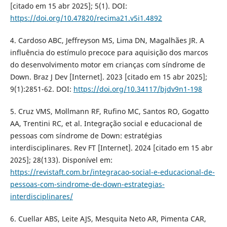
[citado em 15 abr 2025]; 5(1). DOI:
https://doi.org/10.47820/recima21.v5i1.4892
4. Cardoso ABC, Jeffreyson MS, Lima DN, Magalhães JR. A
influência do estímulo precoce para aquisição dos marcos
do desenvolvimento motor em crianças com síndrome de
Down. Braz J Dev [Internet]. 2023 [citado em 15 abr 2025];
9(1):2851-62. DOI:
https://doi.org/10.34117/bjdv9n1-198
5. Cruz VMS, Mollmann RF, Rufino MC, Santos RO, Gogatto
AA, Trentini RC, et al. Integração social e educacional de
pessoas com síndrome de Down: estratégias
interdisciplinares. Rev FT [Internet]. 2024 [citado em 15 abr
2025]; 28(133). Disponível em:
https://revistaft.com.br/integracao-social-e-educacional-de-
pessoas-com-sindrome-de-down-estrategias-
interdisciplinares/
6. Cuellar ABS, Leite AJS, Mesquita Neto AR, Pimenta CAR,