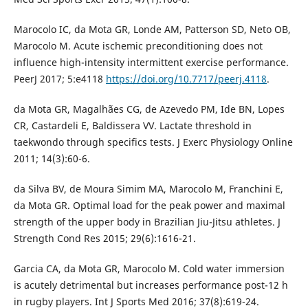
Marocolo IC, da Mota GR, Londe AM, Patterson SD, Neto OB,
Marocolo M. Acute ischemic preconditioning does not
influence high-intensity intermittent exercise performance.
PeerJ 2017; 5:e4118
https://doi.org/10.7717/peerj.4118
.
da Mota GR, Magalhães CG, de Azevedo PM, Ide BN, Lopes
CR, Castardeli E, Baldissera VV. Lactate threshold in
taekwondo through specifics tests. J Exerc Physiology Online
2011; 14(3):60-6.
da Silva BV, de Moura Simim MA, Marocolo M, Franchini E,
da Mota GR. Optimal load for the peak power and maximal
strength of the upper body in Brazilian Jiu-Jitsu athletes. J
Strength Cond Res 2015; 29(6):1616-21.
Garcia CA, da Mota GR, Marocolo M. Cold water immersion
is acutely detrimental but increases performance post-12 h
in rugby players. Int J Sports Med 2016; 37(8):619-24.