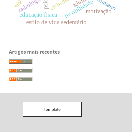
adulto
radiologia
ciclismo
flexibilidade
motivação
educação física
estilo de vida sedentário
Artigos mais recentes
Template