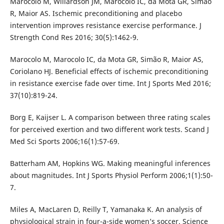
Marocolo M, Willardson JM, Marocolo IC, da Mota GR, Simão
R, Maior AS. Ischemic preconditioning and placebo
intervention improves resistance exercise performance. J
Strength Cond Res 2016; 30(5):1462-9.
Marocolo M, Marocolo IC, da Mota GR, Simão R, Maior AS,
Coriolano HJ. Beneficial effects of ischemic preconditioning
in resistance exercise fade over time. Int J Sports Med 2016;
37(10):819-24.
Borg E, Kaijser L. A comparison between three rating scales
for perceived exertion and two different work tests. Scand J
Med Sci Sports 2006;16(1):57-69.
Batterham AM, Hopkins WG. Making meaningful inferences
about magnitudes. Int J Sports Physiol Perform 2006;1(1):50-
7.
Miles A, MacLaren D, Reilly T, Yamanaka K. An analysis of
physiological strain in four-a-side women’s soccer. Science