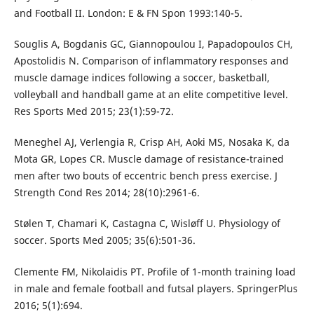
and Football II. London: E & FN Spon 1993:140-5.
Souglis A, Bogdanis GC, Giannopoulou I, Papadopoulos CH,
Apostolidis N. Comparison of inflammatory responses and
muscle damage indices following a soccer, basketball,
volleyball and handball game at an elite competitive level.
Res Sports Med 2015; 23(1):59-72.
Meneghel AJ, Verlengia R, Crisp AH, Aoki MS, Nosaka K, da
Mota GR, Lopes CR. Muscle damage of resistance-trained
men after two bouts of eccentric bench press exercise. J
Strength Cond Res 2014; 28(10):2961-6.
Stølen T, Chamari K, Castagna C, Wisløff U. Physiology of
soccer. Sports Med 2005; 35(6):501-36.
Clemente FM, Nikolaidis PT. Profile of 1-month training load
in male and female football and futsal players. SpringerPlus
2016; 5(1):694.