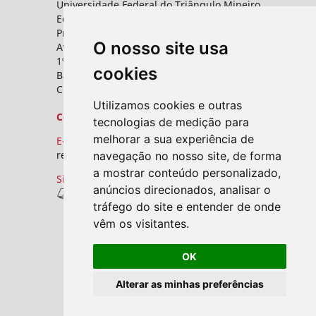
Universidade Federal do Triângulo Mineiro
Editora UFTM
Prédio da Reitoria
O nosso site usa
Av. Frei Paulino, nº 30,
1º andar - Sala 8 PROPPG
cookies
Bairro Abadia
CEP: 38025-180 - Uberaba - MG
Utilizamos cookies e outras
Contato
tecnologias de medição para
melhorar a sua experiência de
E-mail:
revistas.seer@uftm.edu.br
navegação no nosso site, de forma
a mostrar conteúdo personalizado,
Site
anúncios direcionados, analisar o
Revistas UFTM
tráfego do site e entender de onde
vêm os visitantes.
OK
Alterar as minhas preferências