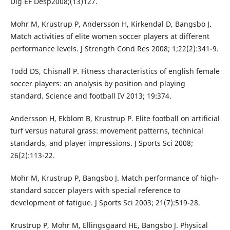
Dig EF Desp2008;(13)127.
Mohr M, Krustrup P, Andersson H, Kirkendal D, Bangsbo J.
Match activities of elite women soccer players at different
performance levels. J Strength Cond Res 2008; 1;22(2):341-9.
Todd DS, Chisnall P. Fitness characteristics of english female
soccer players: an analysis by position and playing
standard. Science and football IV 2013; 19:374.
Andersson H, Ekblom B, Krustrup P. Elite football on artificial
turf versus natural grass: movement patterns, technical
standards, and player impressions. J Sports Sci 2008;
26(2):113-22.
Mohr M, Krustrup P, Bangsbo J. Match performance of high-
standard soccer players with special reference to
development of fatigue. J Sports Sci 2003; 21(7):519-28.
Krustrup P, Mohr M, Ellingsgaard HE, Bangsbo J. Physical