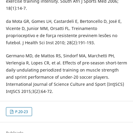
exercise training intensity. South Afri J Sports Med 2006;
18(1):14-7.
da Mota GR, Gomes LH, Castardeli E, Bertoncello D, José E,
Vicente D, Junior MM, Orsatti FL. Treinamento
proprioceptivo e de força resistente previnem lesões no
futebol. J Health Sci Inst 2010; 28(2):191-193.
Germano MD, de Mattos RS, Sindorf MA, Marchetti PH,
Verlengia R, Lopes CR, et al. Effects of pre-season short-term
daily undulating periodized training on muscle strength
and sprint performance of under-20 soccer players.
International Journal of Science Culture and Sport (IntJSCS)
IntJSCS 2015;3(2):64-72.
P.20-23
Publicado