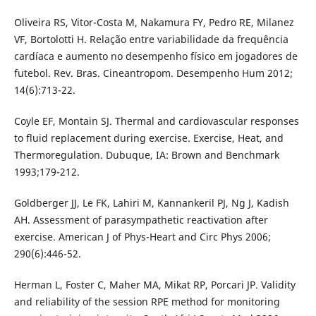
Oliveira RS, Vitor-Costa M, Nakamura FY, Pedro RE, Milanez
VF, Bortolotti H. Relação entre variabilidade da frequência
cardíaca e aumento no desempenho físico em jogadores de
futebol. Rev. Bras. Cineantropom. Desempenho Hum 2012;
14(6):713-22.
Coyle EF, Montain SJ. Thermal and cardiovascular responses
to fluid replacement during exercise. Exercise, Heat, and
Thermoregulation. Dubuque, IA: Brown and Benchmark
1993;179-212.
Goldberger JJ, Le FK, Lahiri M, Kannankeril PJ, Ng J, Kadish
AH. Assessment of parasympathetic reactivation after
exercise. American J of Phys-Heart and Circ Phys 2006;
290(6):446-52.
Herman L, Foster C, Maher MA, Mikat RP, Porcari JP. Validity
and reliability of the session RPE method for monitoring