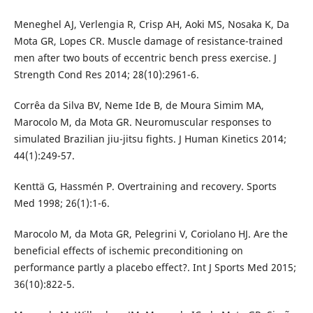
Meneghel AJ, Verlengia R, Crisp AH, Aoki MS, Nosaka K, Da
Mota GR, Lopes CR. Muscle damage of resistance-trained
men after two bouts of eccentric bench press exercise. J
Strength Cond Res 2014; 28(10):2961-6.
Corrêa da Silva BV, Neme Ide B, de Moura Simim MA,
Marocolo M, da Mota GR. Neuromuscular responses to
simulated Brazilian jiu-jitsu fights. J Human Kinetics 2014;
44(1):249-57.
Kenttä G, Hassmén P. Overtraining and recovery. Sports
Med 1998; 26(1):1-6.
Marocolo M, da Mota GR, Pelegrini V, Coriolano HJ. Are the
beneficial effects of ischemic preconditioning on
performance partly a placebo effect?. Int J Sports Med 2015;
36(10):822-5.