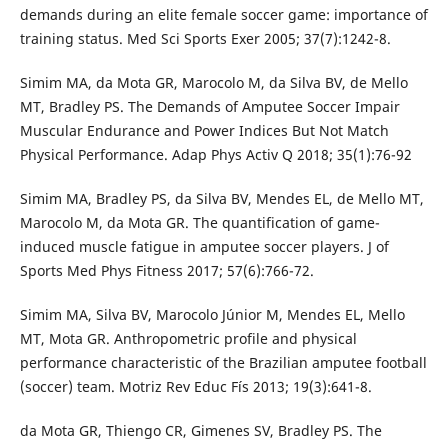
demands during an elite female soccer game: importance of
training status. Med Sci Sports Exer 2005; 37(7):1242-8.
Simim MA, da Mota GR, Marocolo M, da Silva BV, de Mello
MT, Bradley PS. The Demands of Amputee Soccer Impair
Muscular Endurance and Power Indices But Not Match
Physical Performance. Adap Phys Activ Q 2018; 35(1):76-92
Simim MA, Bradley PS, da Silva BV, Mendes EL, de Mello MT,
Marocolo M, da Mota GR. The quantification of game-
induced muscle fatigue in amputee soccer players. J of
Sports Med Phys Fitness 2017; 57(6):766-72.
Simim MA, Silva BV, Marocolo Júnior M, Mendes EL, Mello
MT, Mota GR. Anthropometric profile and physical
performance characteristic of the Brazilian amputee football
(soccer) team. Motriz Rev Educ Fís 2013; 19(3):641-8.
da Mota GR, Thiengo CR, Gimenes SV, Bradley PS. The