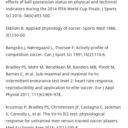
effects of ball possession status on physical and technical
indicators during the 2014 FIFA World Cup Finals. J Sports
Sci 2016; 34(6):493-500.
Ekblom B. Applied physiology of soccer. Sports Med 1986;
3(1):50-60.
Bangsbo J, Nørregaard L, Thorsoe F. Activity profile of
competition soccer. Can J Sport Sci 1991;16(2):110-6.
Bradley PS, Mohr M, Bendiksen M, Randers MB, Flindt M,
Barnes C, et al. Sub-maximal and maximal Yo-Yo
intermittent endurance test level 2: heart rate response,
reproducibility and application to elite soccer. Eur J Appl
Physiol 2011; 111(6):969–978.
Krustrup P, Bradley PS, Christensen JF, Castagna C, Jackman
S, Connolly L, et al. The Yo-Yo IE2 test: physiological
response for untrained men versus trained soccer players.
Med Sci Sports Exer 2015; 47(1):100-8.