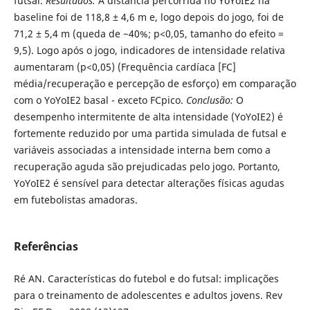
futsal.
Resultados:
A distância percorrida no YoYoIE2 na
baseline foi de 118,8 ± 4,6 m e, logo depois do jogo, foi de
71,2 ± 5,4 m (queda de ~40%; p<0,05, tamanho do efeito =
9,5). Logo após o jogo, indicadores de intensidade relativa
aumentaram (p<0,05) (Frequência cardíaca [FC]
média/recuperação e percepção de esforço) em comparação
com o YoYoIE2 basal - exceto FCpico.
Conclusão:
O
desempenho intermitente de alta intensidade (YoYoIE2) é
fortemente reduzido por uma partida simulada de futsal e
variáveis associadas a intensidade interna bem como a
recuperação aguda são prejudicadas pelo jogo. Portanto,
YoYoIE2 é sensível para detectar alterações físicas agudas
em futebolistas amadoras.
Referências
Ré AN. Características do futebol e do futsal: implicações
para o treinamento de adolescentes e adultos jovens. Rev