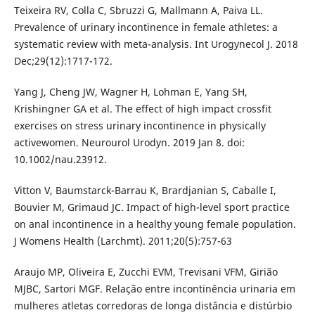
Teixeira RV, Colla C, Sbruzzi G, Mallmann A, Paiva LL.
Prevalence of urinary incontinence in female athletes: a
systematic review with meta-analysis. Int Urogynecol J. 2018
Dec;29(12):1717-172.
Yang J, Cheng JW, Wagner H, Lohman E, Yang SH,
Krishingner GA et al. The effect of high impact crossfit
exercises on stress urinary incontinence in physically
activewomen. Neurourol Urodyn. 2019 Jan 8. doi:
10.1002/nau.23912.
Vitton V, Baumstarck-Barrau K, Brardjanian S, Caballe I,
Bouvier M, Grimaud JC. Impact of high-level sport practice
on anal incontinence in a healthy young female population.
J Womens Health (Larchmt). 2011;20(5):757-63
Araujo MP, Oliveira E, Zucchi EVM, Trevisani VFM, Girião
MJBC, Sartori MGF. Relação entre incontinência urinaria em
mulheres atletas corredoras de longa distância e distúrbio