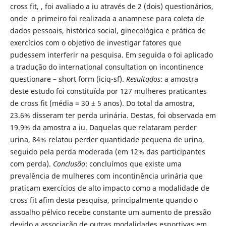
cross fit, , foi avaliado a iu através de 2 (dois) questionários,
onde o primeiro foi realizada a anamnese para coleta de
dados pessoais, histórico social, ginecológica e prática de
exercícios com o objetivo de investigar fatores que
pudessem interferir na pesquisa. Em seguida o foi aplicado
a tradução do international consultation on incontinence
questionare – short form (iciq-sf).
Resultados
: a amostra
deste estudo foi constituída por 127 mulheres praticantes
de cross fit (média = 30 ± 5 anos). Do total da amostra,
23.6% disseram ter perda urinária. Destas, foi observada em
19.9% da amostra a iu. Daquelas que relataram perder
urina, 84% relatou perder quantidade pequena de urina,
seguido pela perda moderada (em 12% das participantes
com perda).
Conclusão
: concluímos que existe uma
prevalência de mulheres com incontinência urinária que
praticam exercícios de alto impacto como a modalidade de
cross fit afim desta pesquisa, principalmente quando o
assoalho pélvico recebe constante um aumento de pressão
devido a associação de outras modalidades esportivas em