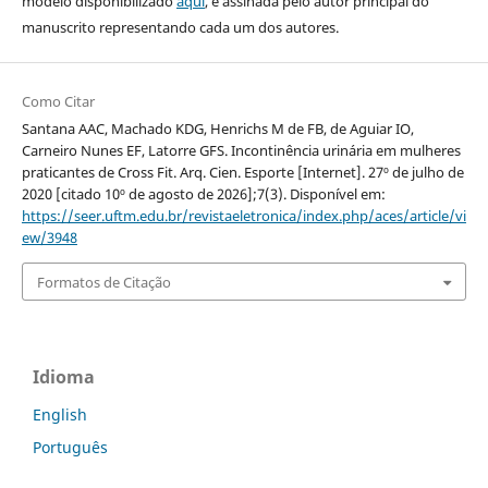
modelo disponibilizado
aqui
, e assinada pelo autor principal do
manuscrito representando cada um dos autores.
Como Citar
Santana AAC, Machado KDG, Henrichs M de FB, de Aguiar IO,
Carneiro Nunes EF, Latorre GFS. Incontinência urinária em mulheres
praticantes de Cross Fit. Arq. Cien. Esporte [Internet]. 27º de julho de
2020 [citado 10º de agosto de 2026];7(3). Disponível em:
https://seer.uftm.edu.br/revistaeletronica/index.php/aces/article/vi
ew/3948
Formatos de Citação
Idioma
English
Português