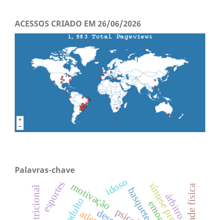
ACESSOS CRIADO EM 26/06/2026
Palavras-chave
idoso
esportes
síntese proteica
motivação
atividade física
basquete
árbitro
adulto
emoções
atletas