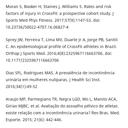
Moran S, Booker H, Staines J, Williams S. Rates and risk
factors of injury in CrossFit: a prospective cohort study. J
Sports Med Phys Fitness. 2017;57(9):1147-53. doi:
10.23736/S0022-4707.16.06827-4
Sprey JW, Ferreira T, Lima MV, Duarte Jr A, Jorge PB, Santili
C. An epidemiological profile of CrossFit athletes in Brazil.
Orthop J Sports Med. 2016;4(8):2325967116663706. doi:
10.1177/2325967116663706
Dias SFL, Rodrigues MAS. A prevalência de incontinência
urinária em mulheres nulíparas. J Health Sci Inst.
2016;34(1):49-52
Araujo MP, Parmegiano TR, Negra LGD, Wo L, Manito ACA,
Giriao MJBC, et al. Avaliação do assoalho pélvico de atletas
existe relação com a incontinência urinaria? Rev Bras. Med.
Esporte. 2015; 21(6): 442-446.