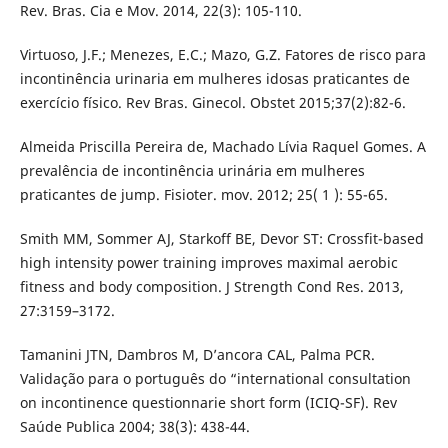
Rev. Bras. Cia e Mov. 2014, 22(3): 105-110.
Virtuoso, J.F.; Menezes, E.C.; Mazo, G.Z. Fatores de risco para
incontinência urinaria em mulheres idosas praticantes de
exercício físico. Rev Bras. Ginecol. Obstet 2015;37(2):82-6.
Almeida Priscilla Pereira de, Machado Lívia Raquel Gomes. A
prevalência de incontinência urinária em mulheres
praticantes de jump. Fisioter. mov. 2012; 25( 1 ): 55-65.
Smith MM, Sommer AJ, Starkoff BE, Devor ST: Crossfit-based
high intensity power training improves maximal aerobic
fitness and body composition. J Strength Cond Res. 2013,
27:3159–3172.
Tamanini JTN, Dambros M, D’ancora CAL, Palma PCR.
Validação para o português do “international consultation
on incontinence questionnarie short form (ICIQ-SF). Rev
Saúde Publica 2004; 38(3): 438-44.