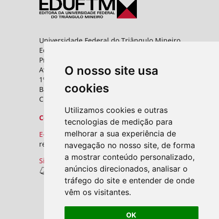
Universidade Federal do Triângulo Mineiro
Editora UFTM
Prédio da Reitoria
O nosso site usa
Av. Frei Paulino, nº 30,
1º andar - Sala 8 PROPPG
cookies
Bairro Abadia
CEP: 38025-180 - Uberaba - MG
Utilizamos cookies e outras
Contato
tecnologias de medição para
melhorar a sua experiência de
E-mail:
revistas.seer@uftm.edu.br
navegação no nosso site, de forma
a mostrar conteúdo personalizado,
Site
anúncios direcionados, analisar o
Revistas UFTM
tráfego do site e entender de onde
vêm os visitantes.
OK