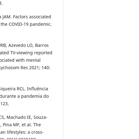
8.
a JAM. Factors associated
ng the COVID-19 pandemic.
PRB, Azevedo LO, Barros
vated TV-viewing reported
ociated with mental
 Psychosom Res 2021; 140:
Siqueira RCL. Influência
ca durante a pandemia do
0123.
CS, Machado IE, Souza-
Pina MF, et al. The
 lifestyles: a cross-