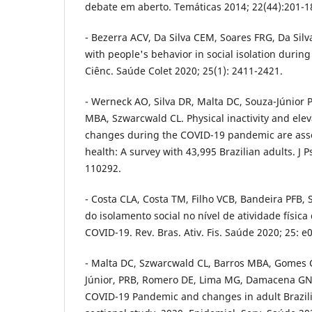
debate em aberto. Temáticas 2014; 22(44):201-1
- Bezerra ACV, Da Silva CEM, Soares FRG, Da Silv
with people's behavior in social isolation duri
Ciênc. Saúde Colet 2020; 25(1): 2411-2421.
- Werneck AO, Silva DR, Malta DC, Souza-Júnior 
MBA, Szwarcwald CL. Physical inactivity and ele
changes during the COVID-19 pandemic are ass
health: A survey with 43,995 Brazilian adults. J
110292.
- Costa CLA, Costa TM, Filho VCB, Bandeira PFB, 
do isolamento social no nível de atividade físi
COVID-19. Rev. Bras. Ativ. Fis. Saúde 2020; 25: e
- Malta DC, Szwarcwald CL, Barros MBA, Gomes 
Júnior, PRB, Romero DE, Lima MG, Damacena GN, 
COVID-19 Pandemic and changes in adult Brazilian