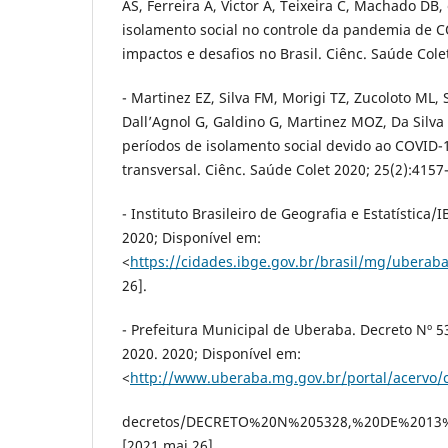
AS, Ferreira A, Victor A, Teixeira C, Machado DB,
isolamento social no controle da pandemia de C
impactos e desafios no Brasil. Ciênc. Saúde Cole
- Martinez EZ, Silva FM, Morigi TZ, Zucoloto ML, 
Dall’Agnol G, Galdino G, Martinez MOZ, Da Silva
períodos de isolamento social devido ao COVID-
transversal. Ciênc. Saúde Colet 2020; 25(2):4157
- Instituto Brasileiro de Geografia e Estatística
2020; Disponível em:
<
https://cidades.ibge.gov.br/brasil/mg/ubera
26].
- Prefeitura Municipal de Uberaba. Decreto Nº 
2020. 2020; Disponível em:
<
http://www.uberaba.mg.gov.br/portal/acervo/
decretos/DECRETO%20N%205328,%20DE%201
[2021 mai 26].