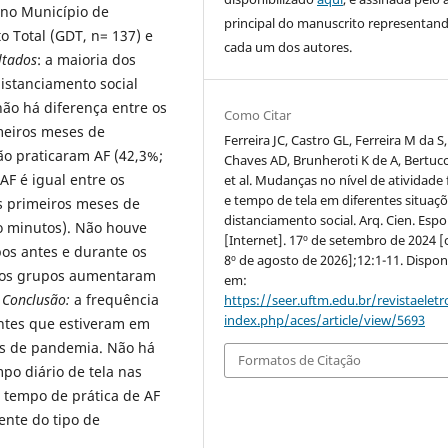
 no Município de
principal do manuscrito representan
 Total (GDT, n= 137) e
cada um dos autores.
ltados
: a maioria dos
istanciamento social
não há diferença entre os
Como Citar
meiros meses de
Ferreira JC, Castro GL, Ferreira M da S,
o praticaram AF (42,3%;
Chaves AD, Brunheroti K de A, Bertucc
AF é igual entre os
et al. Mudanças no nível de atividade f
e tempo de tela em diferentes situaç
ês primeiros meses de
distanciamento social. Arq. Cien. Espo
 minutos). Não houve
[Internet]. 17º de setembro de 2024 [
pos antes e durante os
8º de agosto de 2026];12:1-11. Dispon
 os grupos aumentaram
em:
.
Conclusão:
a frequência
https://seer.uftm.edu.br/revistaeletr
index.php/aces/article/view/5693
antes que estiveram em
es de pandemia. Não há
Formatos de Citação
po diário de tela nas
O tempo de prática de AF
nte do tipo de