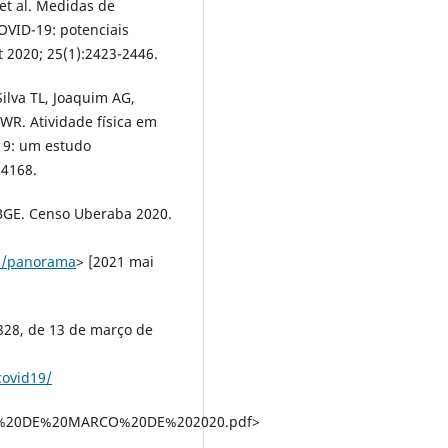
 et al. Medidas de
OVID-19: potenciais
t 2020; 25(1):2423-2446.
Silva TL, Joaquim AG,
 WR. Atividade física em
19: um estudo
-4168.
/IBGE. Censo Uberaba 2020.
ba/panorama
> [2021 mai
5328, de 13 de março de
covid19/
3%20DE%20MARCO%20DE%202020.pdf>