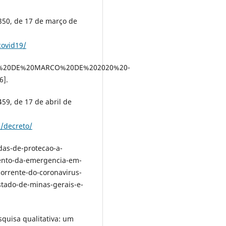
5350, de 17 de março de
covid19/
7%20DE%20MARCO%20DE%202020%20-
6].
59, de 17 de abril de
/decreto/
das-de-protecao-a-
ento-da-emergencia-em-
orrente-do-coronavirus-
tado-de-minas-gerais-e-
squisa qualitativa: um