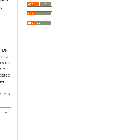
do
i DR,
ísica
ões de
rte
citado
ível
onica/