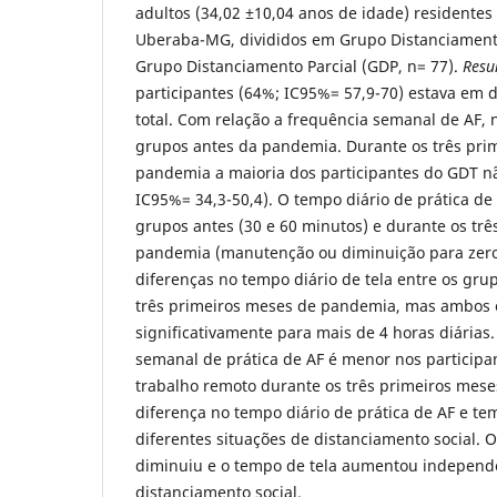
adultos (34,02 ±10,04 anos de idade) residentes
Uberaba-MG, divididos em Grupo Distanciamento
Grupo Distanciamento Parcial (GDP, n= 77).
Resu
participantes (64%; IC95%= 57,9-70) estava em d
total. Com relação a frequência semanal de AF, 
grupos antes da pandemia. Durante os três pri
pandemia a maioria dos participantes do GDT nã
IC95%= 34,3-50,4). O tempo diário de prática de 
grupos antes (30 e 60 minutos) e durante os tr
pandemia (manutenção ou diminuição para zero
diferenças no tempo diário de tela entre os gru
três primeiros meses de pandemia, mas ambos
significativamente para mais de 4 horas diárias
semanal de prática de AF é menor nos particip
trabalho remoto durante os três primeiros mes
diferença no tempo diário de prática de AF e tem
diferentes situações de distanciamento social. 
diminuiu e o tempo de tela aumentou independe
distanciamento social.