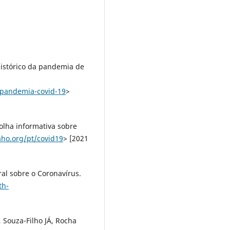
istórico da pandemia de
-pandemia-covid-19
>
lha informativa sobre
ho.org/pt/covid19
> [2021
al sobre o Coronavírus.
th-
, Souza-Filho JÁ, Rocha