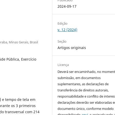
2024-09-17
Edição
v. 12 (2024)
Seção
aba, Minas Gerais, Brasil
Artigos originais
e Pública, Exercício
Licença
Deverá ser encaminhado, no moment
submissão, em documentos
suplementares, as declarações de
transferência de direitos autorais,
responsabilidade e conflito de interes
F) e tempo de tela em
declarações deverão ser elaboradas 
urante os 3 primeiros
documento único, conforme modelo
do transversal com 214
disponibilizado
aqui
, e assinada pelo 