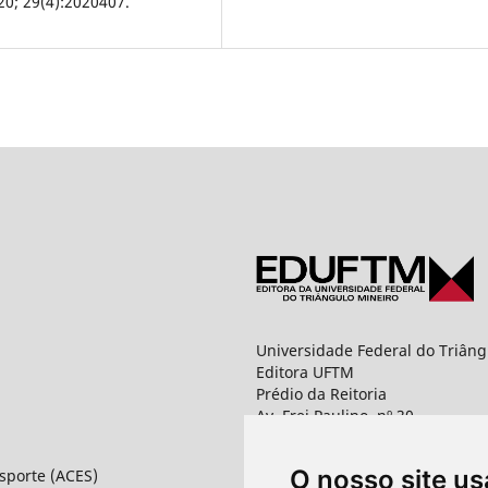
20; 29(4):2020407.
Universidade Federal do Triâng
Editora UFTM
Prédio da Reitoria
Av. Frei Paulino, nº 30,
1º andar - Sala 8 PROPPG
Bairro Abadia
O nosso site us
Esporte (ACES)
CEP: 38025-180 - Uberaba - MG