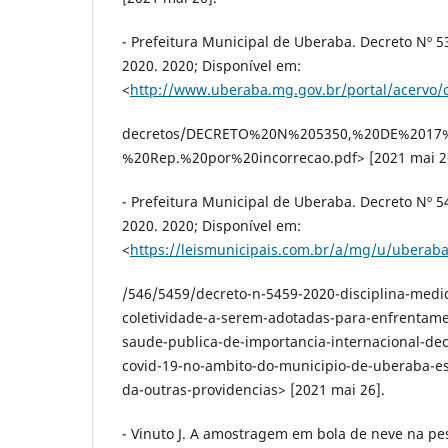
- Prefeitura Municipal de Uberaba. Decreto Nº 
2020. 2020; Disponível em:
<
http://www.uberaba.mg.gov.br/portal/acervo/
decretos/DECRETO%20N%205350,%20DE%201
%20Rep.%20por%20incorrecao.pdf> [2021 mai 2
- Prefeitura Municipal de Uberaba. Decreto Nº 54
2020. 2020; Disponível em:
<
https://leismunicipais.com.br/a/mg/u/uberaba
/546/5459/decreto-n-5459-2020-disciplina-medi
coletividade-a-serem-adotadas-para-enfrentam
saude-publica-de-importancia-internacional-dec
covid-19-no-ambito-do-municipio-de-uberaba-es
da-outras-providencias> [2021 mai 26].
- Vinuto J. A amostragem em bola de neve na pe