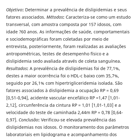
Objetivo
:
Determinar a prevalência de dislipidemias e seus
fatores associados.
Métodos
:
Caracteriza-se como um estudo
transversal, com amostra composta por 157 idosos, com
idade ?60 anos. As informações de saúde, comportamentais
e sociodemográficas foram coletadas por meio de
entrevista, posteriormente, foram realizadas as avaliações
antropométricas, testes de desempenho físico e a
dislipidemia sedo avaliada através de coleta sanguínea.
Resultados
:
A prevalência de dislipidemias foi de 77,1%,
destes a maior ocorrência foi o HDL-c baixo com 35,7%,
seguido por 26,1% com hipertrigliceridemia isolada. São
fatores associados à dislipidemia a ocupação RP = 0,69
[0,51-0,94], acidente vascular encefálico RP =1,47 [1,01-
2,12], circunferência da cintura RP = 1,01 [1,01-1,03] e a
velocidade do teste de caminhada 2,44m RP = 0,78 [0,64-
0,97].
Conclusão
:
Verificou-se elevada prevalência das
dislipidemias nos idosos. O monitoramento dos parâmetros
laboratoriais em lipidograma e acompanhamento dos