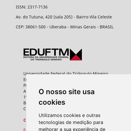
ISSN: 2317-7136
Av. do Tutuna, 420 (sala 205) - Bairro Vila Celeste
CEP: 38061-500 - Uberaba - Minas Gerais - BRASIL
Universidade Federal do Triângulo Mineiro
Editora UFTM
Prédio da Reitoria
O nosso site usa
Av. Frei Paulino, nº 30,
1º andar - Sala 8 PROPPG
cookies
Bairro Abadia
CEP: 38025-180 - Uberaba - MG
Utilizamos cookies e outras
Contato
tecnologias de medição para
melhorar a sua experiência de
E-mail: