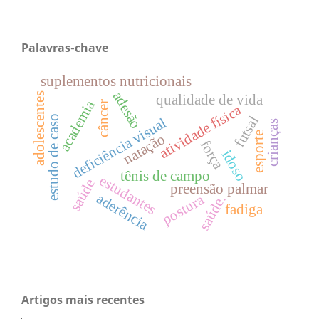
Palavras-chave
suplementos nutricionais
adesão
adolescentes
qualidade de vida
academia
câncer
atividade física
futsal
estudo de caso
deficiência visual
crianças
esporte
natação
força
idoso
tênis de campo
estudantes
saúde
preensão palmar
aderência
postura
saúde.
fadiga
Artigos mais recentes