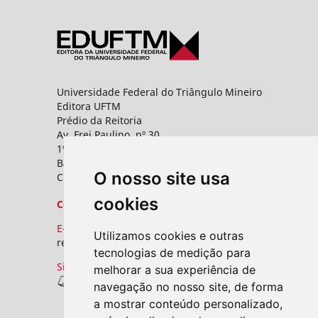
Universidade Federal do Triângulo Mineiro
Editora UFTM
Prédio da Reitoria
Av. Frei Paulino, nº 30,
1º andar - Sala 8 PROPPG
Bairro Abadia
O nosso site usa
CEP: 38025-180 - Uberaba - MG
cookies
Contato
E-mail:
Utilizamos cookies e outras
revistas.seer@uftm.edu.br
tecnologias de medição para
Site
melhorar a sua experiência de
Revistas UFTM
navegação no nosso site, de forma
a mostrar conteúdo personalizado,