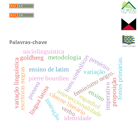
Palavras-chave
sociolinguística
bens simbólicos
metodologia
goldberg
pretérito
fontes primárias.
variação linguística
ensino de latim
escritoras negras
variação
feminismo negro.
pierre bourdieu
proposição
preseea
imperativo
língua latina
interseccionalidade
ensino
cânone literário
espanhol
instrução.
verbo
identidade