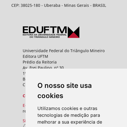
CEP: 38025-180 - Uberaba - Minas Gerais - BRASIL
Universidade Federal do Triângulo Mineiro
Editora UFTM
Prédio da Reitoria
Av. Frei Paulino, nº 30,
1º andar - Sala 8 PROPPG
Bairro Abadia
O nosso site usa
CEP: 38025-180 - Uberaba - MG
cookies
Contato
E-mail:
Utilizamos cookies e outras
revistas.seer@uftm.edu.br
tecnologias de medição para
Site
melhorar a sua experiência de