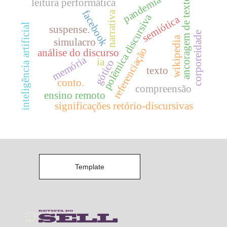
pandemia
ancoragem de texto
leitura performática
facebook
narrativa
polêmica discursiva
semiótica
inteligência artificial
suspense.
corporeidade
wikipedia
simulacro
referenciação
análise do discurso
memória
ia
gótico
texto
conto.
compreensão
ensino remoto
significações retório-discursivas
Template