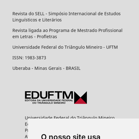
Revista do SELL - Simpósio Internacional de Estudos
Linguísticos e Literários
Revista ligada ao Programa de Mestrado Profissional
em Letras - Profletras
Universidade Federal do Triângulo Mineiro - UFTM
ISSN: 1983-3873
Uberaba - Minas Gerais - BRASIL
Universidade Federal do Triângulo Mineiro
Editora UFTM
Prédio da Reitoria
O nosso site usa
Av. Frei Paulino, nº 30,