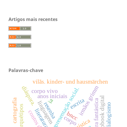
Artigos mais recentes
Palavras-chave
vilãs. kinder- und hausmärchen
irmãos grimm
diáspora.
representação social.
corpo vivo
anos iniciais
flipbook digital
escrita
ia
cartografia
literatura fantástica
linguagem
resenha
dialogismo
arquétipos
literatura
contos de fada
bncc
corpo