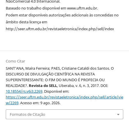
NãoComercial 4.0 Internacional.
Baseado no trabalho disponível em www.uftm.edu.br.
Podem estar disponíveis autorizações adicionais às concedidas no
âmbito desta licença em
http://seer.uftm.edu.br/revistaeletronica/index.php/sell/index
Como Citar
SANT'ANA, Maíra Ferreira; PAES, Cristiane Cataldi dos Santos. O
DISCURSO DE DIVULGAÇÃO CIENTÍFICA NA REVISTA
SUPERINTERESSANTE: O FIM DO MUNDO É PROFECIA OU
REALIDADE?.
Revista do SELL
, Uberaba, v. 6, n. 3, 2017. DOI:
10.18554/rs.v6i3.2269
. Disponível em:
https://seer.uftm.edu.br/revistaeletronica/index.php/sell/article/vie
w/2269
. Acesso em: 9 ago. 2026.
Formatos de Citação