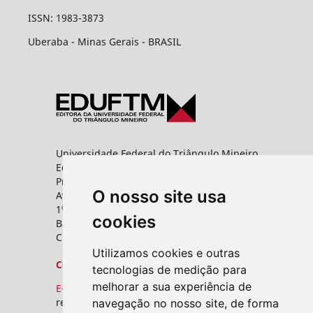
ISSN: 1983-3873
Uberaba - Minas Gerais - BRASIL
Universidade Federal do Triângulo Mineiro
Editora UFTM
Prédio da Reitoria
O nosso site usa
Av. Frei Paulino, nº 30,
1º andar - Sala 8 PROPPG
cookies
Bairro Abadia
CEP: 38025-180 - Uberaba - MG
Utilizamos cookies e outras
Contato
tecnologias de medição para
melhorar a sua experiência de
E-mail:
revistas.seer@uftm.edu.br
navegação no nosso site, de forma