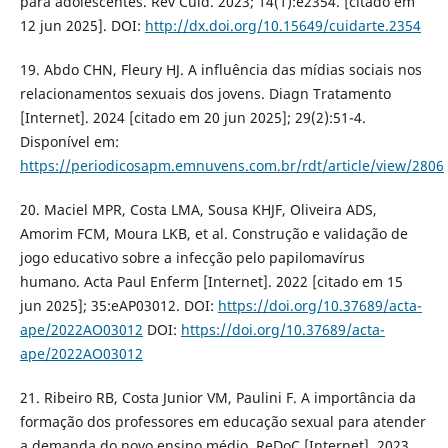
para adolescentes. Rev Cuid. 2023; 14(1):e2354. [citado em
12 jun 2025]. DOI:
http://dx.doi.org/10.15649/cuidarte.2354
19. Abdo CHN, Fleury HJ. A influência das mídias sociais nos
relacionamentos sexuais dos jovens. Diagn Tratamento
[Internet]. 2024 [citado em 20 jun 2025]; 29(2):51-4.
Disponível em:
https://periodicosapm.emnuvens.com.br/rdt/article/view/2806
20. Maciel MPR, Costa LMA, Sousa KHJF, Oliveira ADS,
Amorim FCM, Moura LKB, et al. Construção e validação de
jogo educativo sobre a infecção pelo papilomavírus
humano. Acta Paul Enferm [Internet]. 2022 [citado em 15
jun 2025]; 35:eAP03012. DOI:
https://doi.org/10.37689/acta-
ape/2022AO03012
DOI:
https://doi.org/10.37689/acta-
ape/2022AO03012
21. Ribeiro RB, Costa Junior VM, Paulini F. A importância da
formação dos professores em educação sexual para atender
a demanda do novo ensino médio. ReDoC [Internet]. 2023