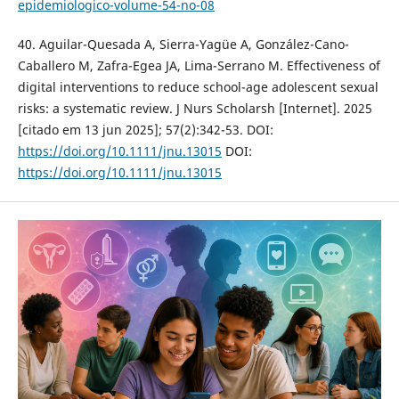
epidemiologico-volume-54-no-08
40. Aguilar-Quesada A, Sierra-Yagüe A, González-Cano-
Caballero M, Zafra-Egea JA, Lima-Serrano M. Effectiveness of
digital interventions to reduce school-age adolescent sexual
risks: a systematic review. J Nurs Scholarsh [Internet]. 2025
[citado em 13 jun 2025]; 57(2):342-53. DOI:
https://doi.org/10.1111/jnu.13015
DOI:
https://doi.org/10.1111/jnu.13015