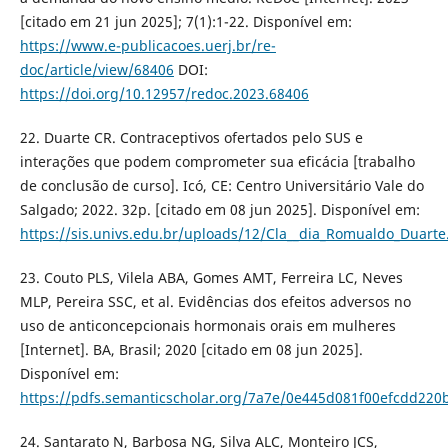
[citado em 21 jun 2025]; 7(1):1-22. Disponível em:
https://www.e-publicacoes.uerj.br/re-
doc/article/view/68406
DOI:
https://doi.org/10.12957/redoc.2023.68406
22. Duarte CR. Contraceptivos ofertados pelo SUS e
interações que podem comprometer sua eficácia [trabalho
de conclusão de curso]. Icó, CE: Centro Universitário Vale do
Salgado; 2022. 32p. [citado em 08 jun 2025]. Disponível em:
https://sis.univs.edu.br/uploads/12/Cla__dia_Romualdo_Duarte
23. Couto PLS, Vilela ABA, Gomes AMT, Ferreira LC, Neves
MLP, Pereira SSC, et al. Evidências dos efeitos adversos no
uso de anticoncepcionais hormonais orais em mulheres
[Internet]. BA, Brasil; 2020 [citado em 08 jun 2025].
Disponível em:
https://pdfs.semanticscholar.org/7a7e/0e445d081f00efcdd22
24. Santarato N, Barbosa NG, Silva ALC, Monteiro JCS,