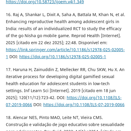
https://doi.org/10.58723/ijoem.v4i1.349
16. Raj A, Shankar L, Dixit A, Saha A, Battala M, Khan N, et al.
Enhancing reproductive health among adolescent girls in
India: results of an individualized RCT to study the efficacy
of the go Nisha go mobile game. Reprod Health [Internet].
2025 [citado em 22 dez 2025]; 22:48. Disponível em:
https://link.springer.com/article/10.1186/s12978-025-02005-
1
DOI:
https://doi.org/10.1186/s12978-025-02005-1
17. Haruna H, Zainuddin Z, Mellecker RR, Chu SKW, Hu X. An
iterative process for developing digital gamified sexual
health education for adolescent students in low-tech
settings. Inf Learn Sci [Internet]. 2019 [citado em 18 jun
2025]; 120(11/12):723-42. DOI:
https://doi.org/10.1108/ILS-
07-2019-0066
DOI:
https://doi.org/10.1108/ILS-07-2019-0066
18. Alencar NES, Pinto MAO, Leite NT, Vieira CMS.
Construção e validação de jogo educativo sobre sexualidade