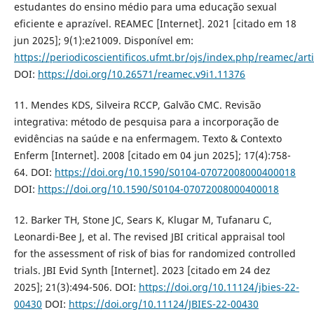
estudantes do ensino médio para uma educação sexual
eficiente e aprazível. REAMEC [Internet]. 2021 [citado em 18
jun 2025]; 9(1):e21009. Disponível em:
https://periodicoscientificos.ufmt.br/ojs/index.php/reamec/art
DOI:
https://doi.org/10.26571/reamec.v9i1.11376
11. Mendes KDS, Silveira RCCP, Galvão CMC. Revisão
integrativa: método de pesquisa para a incorporação de
evidências na saúde e na enfermagem. Texto & Contexto
Enferm [Internet]. 2008 [citado em 04 jun 2025]; 17(4):758-
64. DOI:
https://doi.org/10.1590/S0104-07072008000400018
DOI:
https://doi.org/10.1590/S0104-07072008000400018
12. Barker TH, Stone JC, Sears K, Klugar M, Tufanaru C,
Leonardi-Bee J, et al. The revised JBI critical appraisal tool
for the assessment of risk of bias for randomized controlled
trials. JBI Evid Synth [Internet]. 2023 [citado em 24 dez
2025]; 21(3):494-506. DOI:
https://doi.org/10.11124/jbies-22-
00430
DOI:
https://doi.org/10.11124/JBIES-22-00430