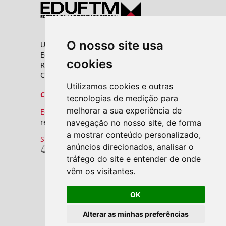
O nosso site usa
Universidade Federal do Triângulo Mineiro
Editora UFTM
cookies
Rua Vigário Carlos, 100 - Bairro Abadia
CEP: 38025-350 - Uberaba/MG
Utilizamos cookies e outras
Contato
tecnologias de medição para
melhorar a sua experiência de
E-mail:
revistas.seer@uftm.edu.br
navegação no nosso site, de forma
a mostrar conteúdo personalizado,
Site
anúncios direcionados, analisar o
Revistas UFTM
tráfego do site e entender de onde
vêm os visitantes.
OK
Alterar as minhas preferências