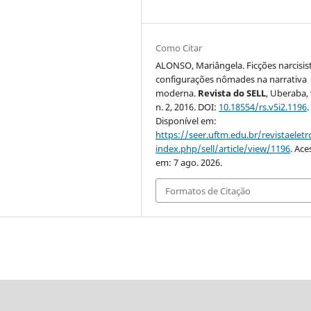
Como Citar
ALONSO, Mariângela. Ficções narcisis
configurações nômades na narrativa
moderna.
Revista do SELL
, Uberaba, 
n. 2, 2016. DOI:
10.18554/rs.v5i2.1196
.
Disponível em:
https://seer.uftm.edu.br/revistaeletr
index.php/sell/article/view/1196
. Ace
em: 7 ago. 2026.
Formatos de Citação