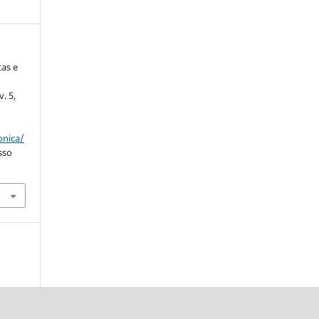
tas e
v. 5,
onica/
sso