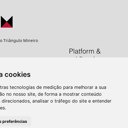
o Triângulo Mineiro
PG
a cookies
aba - MG
utras tecnologias de medição para melhorar a sua
ão no nosso site, de forma a mostrar conteúdo
 direcionados, analisar o tráfego do site e entender
u.br
es.
s preferências