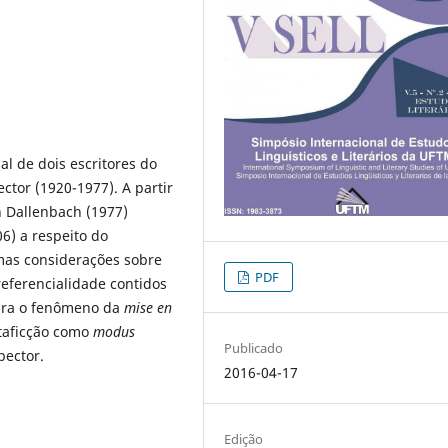
al de dois escritores do
ector (1920-1977). A partir
n Dallenbach (1977)
06) a respeito do
mas considerações sobre
PDF
referencialidade contidos
ara o fenômeno da
mise en
etaficção como
modus
Publicado
spector.
2016-04-17
Edição