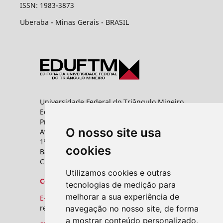
ISSN: 1983-3873
Uberaba - Minas Gerais - BRASIL
Universidade Federal do Triângulo Mineiro
Editora UFTM
Prédio da Reitoria
O nosso site usa
Av. Frei Paulino, nº 30,
1º andar - Sala 8 PROPPG
cookies
Bairro Abadia
CEP: 38025-180 - Uberaba - MG
Utilizamos cookies e outras
Contato
tecnologias de medição para
melhorar a sua experiência de
E-mail:
revistas.seer@uftm.edu.br
navegação no nosso site, de forma
a mostrar conteúdo personalizado,