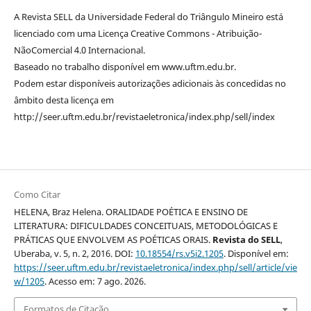
A Revista SELL da Universidade Federal do Triângulo Mineiro está
licenciado com uma Licença Creative Commons - Atribuição-
NãoComercial 4.0 Internacional.
Baseado no trabalho disponível em www.uftm.edu.br.
Podem estar disponíveis autorizações adicionais às concedidas no
âmbito desta licença em
http://seer.uftm.edu.br/revistaeletronica/index.php/sell/index
Como Citar
HELENA, Braz Helena. ORALIDADE POÉTICA E ENSINO DE
LITERATURA: DIFICULDADES CONCEITUAIS, METODOLÓGICAS E
PRÁTICAS QUE ENVOLVEM AS POÉTICAS ORAIS.
Revista do SELL
,
Uberaba, v. 5, n. 2, 2016. DOI:
10.18554/rs.v5i2.1205
. Disponível em:
https://seer.uftm.edu.br/revistaeletronica/index.php/sell/article/vie
w/1205
. Acesso em: 7 ago. 2026.
Formatos de Citação