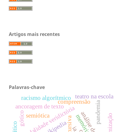
Artigos mais recentes
Palavras-chave
teatro na escola
racismo algorítmico
compreensão
pandemia
ancoragem de texto
modalidade veridictória
gótico
semiótica
memória
wikipedia
ia