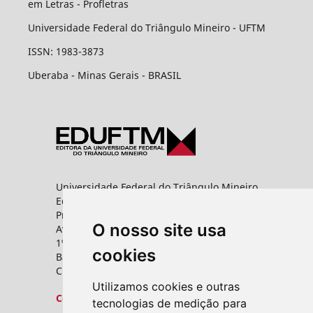
em Letras - Profletras
Universidade Federal do Triângulo Mineiro - UFTM
ISSN: 1983-3873
Uberaba - Minas Gerais - BRASIL
Universidade Federal do Triângulo Mineiro
Editora UFTM
Prédio da Reitoria
O nosso site usa
Av. Frei Paulino, nº 30,
1º andar - Sala 8 PROPPG
cookies
Bairro Abadia
CEP: 38025-180 - Uberaba - MG
Utilizamos cookies e outras
Contato
tecnologias de medição para