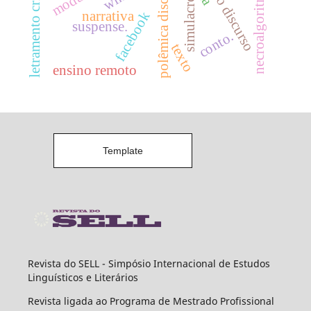
análise do discurso
necroalgoritmização
polêmica discursiva
letramento crítico
simulacro
narrativa
facebook
suspense.
conto.
texto
ensino remoto
Template
Revista do SELL - Simpósio Internacional de Estudos
Linguísticos e Literários
Revista ligada ao Programa de Mestrado Profissional