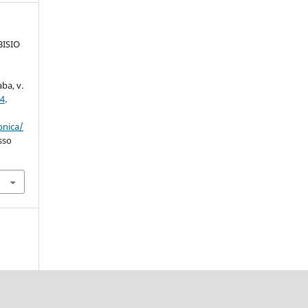
BISIO
ba, v.
04
.
onica/
sso