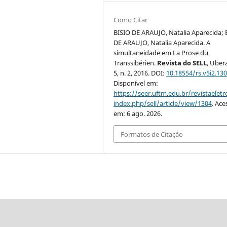
Como Citar
BISIO DE ARAUJO, Natalia Aparecida; 
DE ARAUJO, Natalia Aparecida. A
simultaneidade em La Prose du
Transsibérien.
Revista do SELL
, Ubera
5, n. 2, 2016. DOI:
10.18554/rs.v5i2.13
Disponível em:
https://seer.uftm.edu.br/revistaeletr
index.php/sell/article/view/1304
. Ace
em: 6 ago. 2026.
Formatos de Citação