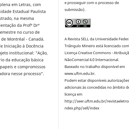
e prosseguir com o processo de
 plena em Letras, com
submissão).
idade Estadual Paulista
estrado, na mesma
rientação da Profª Drª
emestre no curso de
é de Montréal - Canadá.
A Revista SELL da Universidade Feder
de Iniciação à Docência
Triângulo Mineiro está licenciado co
eto institucional: "Ação,
Licença Creative Commons - Atribuiçã
rio da educação básica
NãoComercial 4.0 Internacional.
e papeis e compromissos
Baseado no trabalho disponível em
madora nesse processo".
www.uftm.edu.br.
Podem estar disponíveis autorizaçõe
adicionais às concedidas no âmbito d
licença em
http://seer.uftm.edu.br/revistaeletro
ndex.php/sell/index