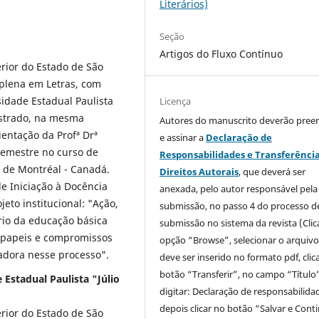
Literários)
Seção
Artigos do Fluxo Contínuo
erior do Estado de São
 plena em Letras, com
idade Estadual Paulista
Licença
estrado, na mesma
Autores do manuscrito deverão pree
rientação da Profª Drª
e assinar a
Declaração de
emestre no curso de
Responsabilidades e Transferênci
é de Montréal - Canadá.
Direitos Autorais
, que deverá ser
de Iniciação à Docência
anexada, pelo autor responsável pela
eto institucional: "Ação,
submissão, no passo 4 do processo d
rio da educação básica
submissão no sistema da revista (Clic
e papeis e compromissos
opção “Browse”, selecionar o arquiv
madora nesse processo".
deve ser inserido no formato pdf, clic
botão “Transferir”, no campo “Título
 Estadual Paulista "Júlio
digitar: Declaração de responsabilida
depois clicar no botão “Salvar e Cont
erior do Estado de São