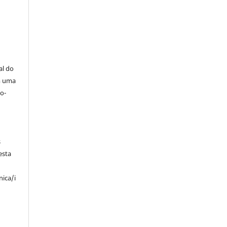
al do
m uma
o-
s
esta
nica/i