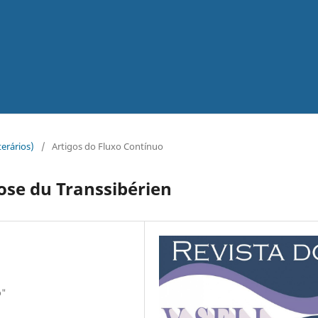
terários)
/
Artigos do Fluxo Contínuo
ose du Transsibérien
o"