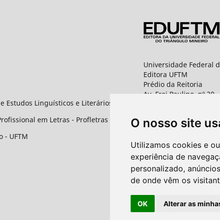
Universidade Federal d
Editora UFTM
Prédio da Reitoria
Av. Frei Paulino, nº 30,
e Estudos Linguísticos e Literários
1º andar - Sala 8 PROP
Bairro Abadia
ofissional em Letras - Profletras
O nosso site us
CEP: 38025-180 - Uber
ro - UFTM
Contato
Utilizamos cookies e o
experiência de navegaç
E-mail:
personalizado, anúncios
revistas.seer@uftm.ed
de onde vêm os visitant
Site
Revistas UFTM
OK
Alterar as minha