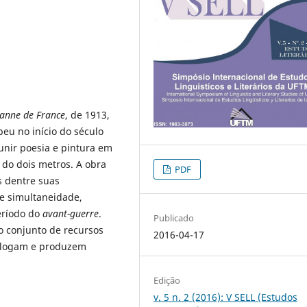
ehanne de France
, de 1913,
eu no início do século
unir poesia e pintura em
do dois metros. A obra
PDF
is dentre suas
de simultaneidade,
eríodo do
avant-guerre
.
Publicado
o conjunto de recursos
2016-04-17
dialogam e produzem
Edição
v. 5 n. 2 (2016): V SELL (Estudos