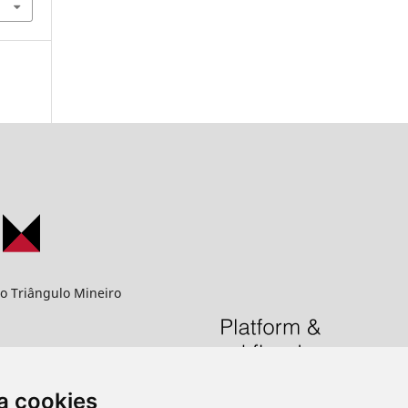
o Triângulo Mineiro
PG
a cookies
aba - MG