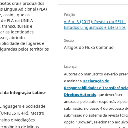
textos orais produzidos
ês Língua Adicional (PLA)
, assim, que as
Edição
a de PLA na UNILA
v. 6 n. 3 (2017): Revista do SELL -
 transculturais e
Estudos Linguísticos e Literários
izar as identidades
ssor, abrindo
Seção
iplicidade de lugares e
Artigos do Fluxo Contínuo
guradas pelos territórios
Licença
Autores do manuscrito deverão pree
e assinar a
Declaração de
Responsabilidades e Transferênci
l da Integração Latino-
Direitos Autorais
, que deverá ser
anexada, pelo autor responsável pela
 Linguagem e Sociedade
submissão, no passo 4 do processo d
 (UNIOESTE-PR). Mestre
submissão no sistema da revista (Clic
Ensino e Mediações
opção “Browse”, selecionar o arquiv
Tecnológica de Minas