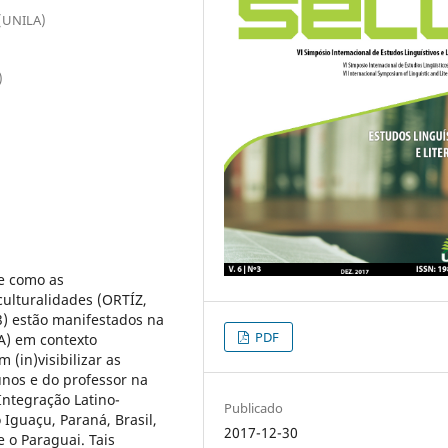
 (UNILA)
)
re como as
culturalidades (ORTÍZ,
3) estão manifestados na
PDF
A) em contexto
 (in)visibilizar as
unos e do professor na
Integração Latino-
Publicado
Iguaçu, Paraná, Brasil,
2017-12-30
e o Paraguai. Tais