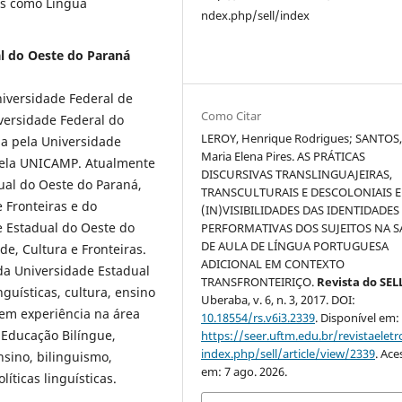
ês como Língua
ndex.php/sell/index
al do Oeste do Paraná
iversidade Federal de
Como Citar
versidade Federal do
LEROY, Henrique Rodrigues; SANTOS
da pela Universidade
Maria Elena Pires. AS PRÁTICAS
pela UNICAMP. Atualmente
DISCURSIVAS TRANSLINGUAJEIRAS,
ual do Oeste do Paraná,
TRANSCULTURAIS E DESCOLONIAIS E
 Fronteiras e do
(IN)VISIBILIDADES DAS IDENTIDADES
 Estadual do Oeste do
PERFORMATIVAS DOS SUJEITOS NA S
DE AULA DE LÍNGUA PORTUGUESA
, Cultura e Fronteiras.
ADICIONAL EM CONTEXTO
da Universidade Estadual
TRANSFRONTEIRIÇO.
Revista do SEL
nguísticas, cultura, ensino
Uberaba, v. 6, n. 3, 2017. DOI:
Tem experiência na área
10.18554/rs.v6i3.2339
. Disponível em:
 Educação Bilíngue,
https://seer.uftm.edu.br/revistaeletr
index.php/sell/article/view/2339
. Ace
sino, bilinguismo,
em: 7 ago. 2026.
íticas linguísticas.