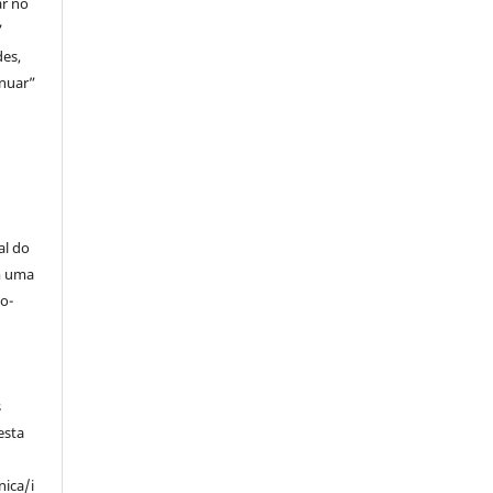
ar no
”
des,
inuar”
al do
m uma
o-
s
esta
nica/i