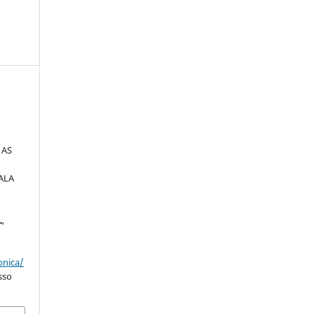
,
 AS
ALA
L
,
onica/
sso