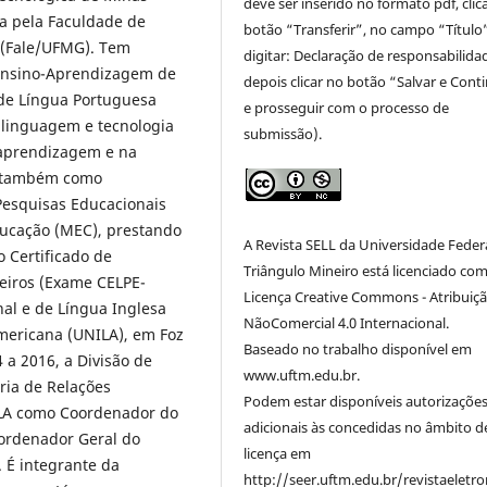
deve ser inserido no formato pdf, clic
a pela Faculdade de
botão “Transferir”, no campo “Título
 (Fale/UFMG). Tem
digitar: Declaração de responsabilida
e Ensino-Aprendizagem de
depois clicar no botão “Salvar e Cont
 de Língua Portuguesa
e prosseguir com o processo de
 linguagem e tecnologia
submissão).
aprendizagem e na
a também como
 Pesquisas Educacionais
Educação (MEC), prestando
A Revista SELL da Universidade Feder
o Certificado de
Triângulo Mineiro está licenciado co
eiros (Exame CELPE-
Licença Creative Commons - Atribuiçã
nal e de Língua Inglesa
NãoComercial 4.0 Internacional.
mericana (UNILA), em Foz
Baseado no trabalho disponível em
 a 2016, a Divisão de
www.uftm.edu.br.
ria de Relações
Podem estar disponíveis autorizaçõe
NILA como Coordenador do
adicionais às concedidas no âmbito d
ordenador Geral do
licença em
 É integrante da
http://seer.uftm.edu.br/revistaeletro