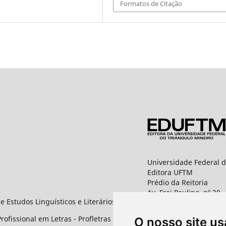
Formatos de Citação
Universidade Federal d
Editora UFTM
Prédio da Reitoria
Av. Frei Paulino, nº 30,
e Estudos Linguísticos e Literários
1º andar - Sala 8 PROP
Bairro Abadia
ofissional em Letras - Profletras
O nosso site us
CEP: 38025-180 - Uber