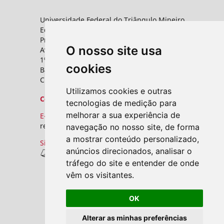
Universidade Federal do Triângulo Mineiro
Editora UFTM
Prédio da Reitoria
O nosso site usa
Av. Frei Paulino, nº 30,
1º andar - Sala 8 PROPPG
cookies
Bairro Abadia
CEP: 38025-180 - Uberaba - MG
Utilizamos cookies e outras
Contato
tecnologias de medição para
melhorar a sua experiência de
E-mail:
revistas.seer@uftm.edu.br
navegação no nosso site, de forma
a mostrar conteúdo personalizado,
Site
anúncios direcionados, analisar o
Revistas UFTM
tráfego do site e entender de onde
vêm os visitantes.
OK
Alterar as minhas preferências