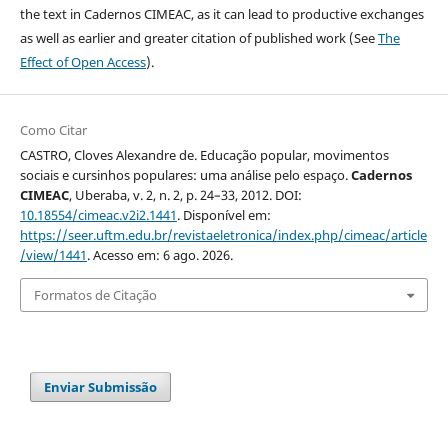
the text in Cadernos CIMEAC, as it can lead to productive exchanges
as well as earlier and greater citation of published work (See
The
Effect of Open Access
).
Como Citar
CASTRO, Cloves Alexandre de. Educação popular, movimentos
sociais e cursinhos populares: uma análise pelo espaço.
Cadernos
CIMEAC
, Uberaba, v. 2, n. 2, p. 24–33, 2012. DOI:
10.18554/cimeac.v2i2.1441
. Disponível em:
https://seer.uftm.edu.br/revistaeletronica/index.php/cimeac/article
/view/1441
. Acesso em: 6 ago. 2026.
Formatos de Citação
Enviar Submissão