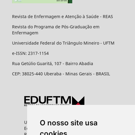
Revista de Enfermagem e Atenção à Saúde - REAS
Revista do Programa de Pós-Graduação em
Enfermagem
Universidade Federal do Triângulo Mineiro - UFTM
e-ISSN: 2317-1154
Rua Getúlio Guaritá, 107 - Bairro Abadia
CEP: 38025-440 Uberaba - Minas Gerais - BRASIL
O nosso site usa
Universidade Federal do Triângulo Mineiro
Editora UFTM
cookies
Rua Vigário Carlos, 100 - Bairro Abadia