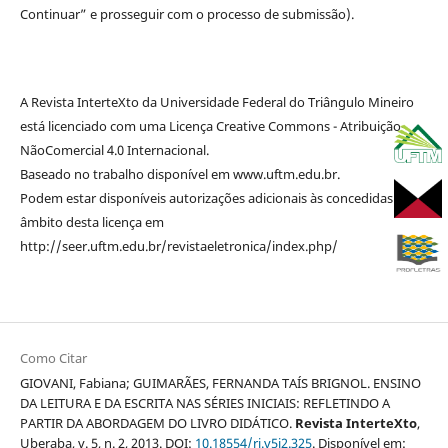
Continuar” e prosseguir com o processo de submissão).
A Revista InterteXto da Universidade Federal do Triângulo Mineiro
está licenciado com uma Licença Creative Commons - Atribuição-
NãoComercial 4.0 Internacional.
Baseado no trabalho disponível em www.uftm.edu.br.
Podem estar disponíveis autorizações adicionais às concedidas no
âmbito desta licença em
http://seer.uftm.edu.br/revistaeletronica/index.php/
Como Citar
GIOVANI, Fabiana; GUIMARÃES, FERNANDA TAÍS BRIGNOL. ENSINO
DA LEITURA E DA ESCRITA NAS SÉRIES INICIAIS: REFLETINDO A
PARTIR DA ABORDAGEM DO LIVRO DIDÁTICO.
Revista InterteXto
,
Uberaba, v. 5, n. 2, 2013. DOI:
10.18554/ri.v5i2.325
. Disponível em: