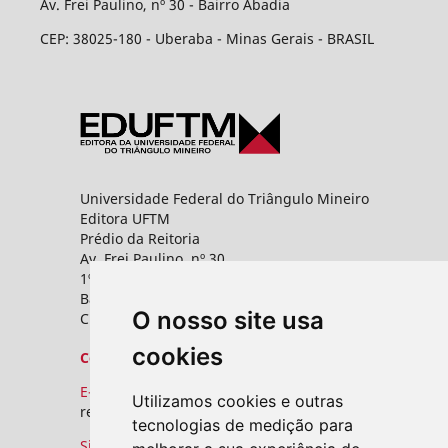
Av. Frei Paulino, nº 30 - Bairro Abadia
CEP: 38025-180 - Uberaba - Minas Gerais - BRASIL
Universidade Federal do Triângulo Mineiro
Editora UFTM
Prédio da Reitoria
Av. Frei Paulino, nº 30,
1º andar - Sala 8 PROPPG
Bairro Abadia
O nosso site usa
CEP: 38025-180 - Uberaba - MG
cookies
Contato
E-mail:
Utilizamos cookies e outras
revistas.seer@uftm.edu.br
tecnologias de medição para
Site