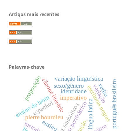
Artigos mais recentes
Palavras-chave
proposição
variação linguística
cânone literário
português brasileiro
verbo
sexo/gênero
variação
escritoras negras
identidade
ensino de latim
imperativo
língua latina
espanhol
futuro perifrástico
bens simbólicos
pierre bourdieu
instrução.
ensino
metodologia
pretérito