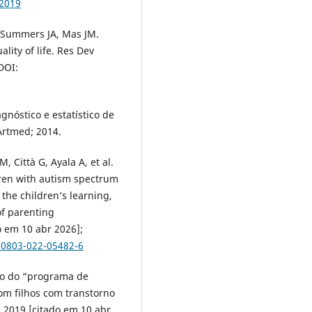
62019
J, Summers JA, Mas JM.
lity of life. Res Dev
DOI:
gnóstico e estatístico de
Artmed; 2014.
, Città G, Ayala A, et al.
ren with autism spectrum
 the children’s learning,
of parenting
 em 10 abr 2026];
10803-022-05482-6
ão do “programa de
com filhos com transtorno
. 2019 [citado em 10 abr