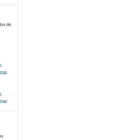
clos de
a
-
ense
.
a
-
ense
.
,
es