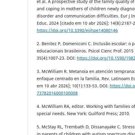
et al. A prospective study of the family quality of 
and coping in mothers of children newly diagn
disorder and communication difficulties. Eur J I
Educ. 2024 [citado em 10 abr 2026]; 14(8):2187-
https://doi.org/10.3390/ejihpe14080146
2. Benitez P, Domeniconi C. Inclusão escolar: o 
educacionais brasileiros. Psicol Cienc Prof. 2015
35(4):1007-23. DOI:
https://doi.org/10.1590/19
3. McWilliam R. Metanoia en atención temprana
enfoque centrado en la familia. Rev. Latinoam E
em 10 abr 2026]; 10(1):133-53. DOI:
https://doi.
73782016000100008
4. McWilliam RA, editor. Working with families o
special needs. New York: Guilford Press; 2010.
5. McStay RL, Trembath D, Dissanayake C. Stress a
in parents of children with autism spectrum di