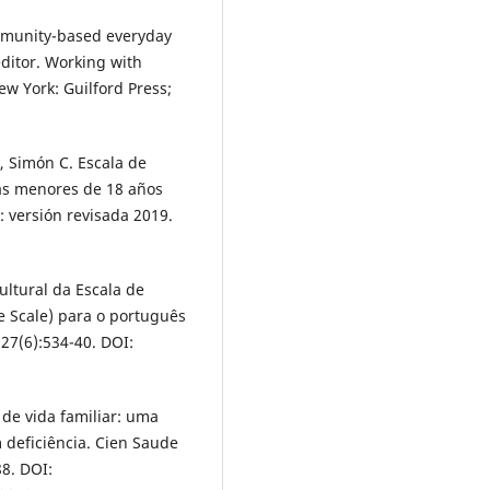
ommunity-based everyday
editor. Working with
ew York: Guilford Press;
N, Simón C. Escala de
/as menores de 18 años
: versión revisada 2019.
ultural da Escala de
fe Scale) para o português
 27(6):534-40. DOI:
de vida familiar: uma
 deficiência. Cien Saude
88. DOI: