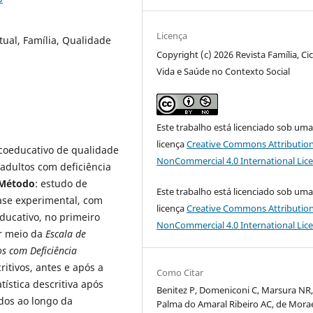
Licença
tual, Família, Qualidade
Copyright (c) 2026 Revista Família, Ci
Vida e Saúde no Contexto Social
Este trabalho está licenciado sob um
licença
Creative Commons Attribution
icoeducativo de qualidade
NonCommercial 4.0 International Lic
 adultos com deficiência
Método
: estudo de
Este trabalho está licenciado sob um
uase experimental, com
licença
Creative Commons Attribution
ducativo, no primeiro
NonCommercial 4.0 International Lic
or meio da
Escala de
s com Deficiência
ritivos, antes e após a
Como Citar
ística descritiva após
Benitez P, Domeniconi C, Marsura NR
ados ao longo da
Palma do Amaral Ribeiro AC, de Mora