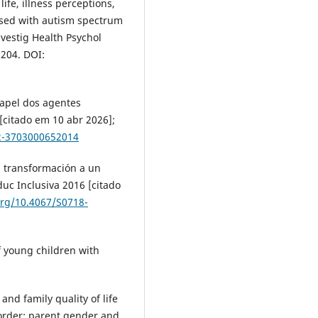
life, illness perceptions,
osed with autism spectrum
nvestig Health Psychol
2204. DOI:
papel dos agentes
 [citado em 10 abr 2026];
82-3703000652014
: transformación a un
duc Inclusiva 2016 [citado
org/10.4067/S0718-
f young children with
nd family quality of life
sorder: parent gender and