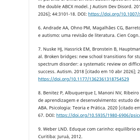
the double ABCX model. J Autism Dev Disord. 20
2026]; 44:3101-18. DOI:
https://doi.org/10.1007
6. Andrade AA, Ohno PM, Magalhães CG, Barreto
e autismo: uma revisão de literatura. Cien Cogn.
7. Nuske HJ, Hassrick EM, Bronstein B, Hauptman 
al. Broken bridges: new school transitions for s
spectrum disorder: a systematic review on difficu
success. Autism. 2018 [citado em 10 abr 2026]; 2
https://doi.org/10.1177/1362361318754529
8. Benitez P, Albuquerque I, Manoni NV, Ribeiro
de aprendizagem e desenvolvimento: estudo de 
ABA. Psicologia: Teoria e Prática. 2020 [citado e
67. DOI:
https://doi.org/10.5935/1980-6906/psi
9. Weber LND. Eduque com carinho: equilíbrio en
Curitiba: Juruá, 2012.