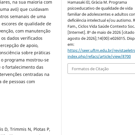
liares, na sua maioria com
Hamasaki EI, Gràcia M. Programa
psicoeducativo de qualidade de vida
e uma avó) que cuidavam
familiar de adolescentes e adultos co
ontros semanais de uma
deficiência intelectual e/ou autismo. 
os escores de qualidade de
Fam., Ciclos Vida Saúde Contexto Soc
ervenção, com manutenção
[Internet]. 8º de maio de 2026 [citado
 os dados verificados
agosto de 2026];14(00):e026015. Disp
em:
ercepção de apoio,
https://seer.uftm.edu.br/revistaeletr
onsciência sobre práticas
index.php/refacs/article/view/8700
: o programa mostrou-se
e o fortalecimento das
Formatos de Citação
intervenções centradas na
ta de pessoas com
is D, Trimmis N, Plotas P,