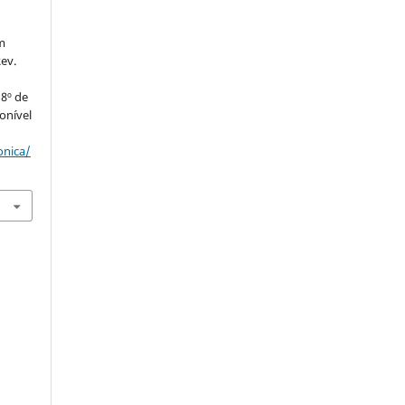
m
Rev.
.
 8º de
onível
onica/