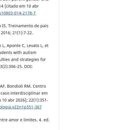
14 [citado em 10 abr
/s10803-014-2178-7
 IS. Treinamento de pais
 2016; 21(1):7-22.
L, Aponte C, Levato L, et
tudents with autism
lties and strategies for
3(2):306-25. DOI:
 AF, Bondioli RM. Centro
caso interdisciplinar em
m 10 abr 2026]; 22(1):351-
cologia.v22n1p351-367
tre amor e limites. 4. ed.