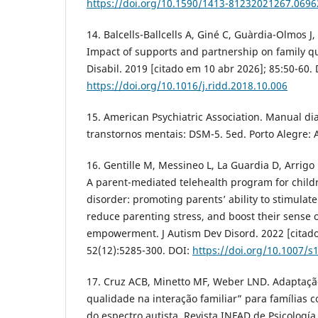
https://doi.org/10.1590/1413-81232021267.069
14. Balcells-Ballcells A, Giné C, Guàrdia-Olmos 
Impact of supports and partnership on family qua
Disabil. 2019 [citado em 10 abr 2026]; 85:50-60. 
https://doi.org/10.1016/j.ridd.2018.10.006
15. American Psychiatric Association. Manual dia
transtornos mentais: DSM-5. 5ed. Porto Alegre: 
16. Gentille M, Messineo L, La Guardia D, Arrigo M
A parent-mediated telehealth program for child
disorder: promoting parents’ ability to stimulate
reduce parenting stress, and boost their sense 
empowerment. J Autism Dev Disord. 2022 [citado
52(12):5285-300. DOI:
https://doi.org/10.1007/s
17. Cruz ACB, Minetto MF, Weber LND. Adaptaç
qualidade na interação familiar” para famílias 
do espectro autista. Revista INFAD de Psicología