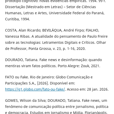
protótipo cognitivo: novas evidências empíricas. 1994. 99 f.
Dissertação (Mestrado em Letras) – Setor de Ciências
Humanas, Letras e Artes, Universidade Federal do Paraná,
Curitiba, 1994.
COSTA, Alan Ricardo; BEVILÁQUA, André Firpo; FIALHO,
Vanessa Ribas. A atualidade do pensamento de Paulo Freire
sobre as tecnologias: Letramentos Digitais e Críticos. Olhar
de Professor, Ponta Grossa, v. 23, p. 1-16, 2020.
DOURADO, Tatiana. Fake news e desinformação: quando
mentiras viram fatos políticos. Porto Alegre: Zouk, 2021.
FATO ou Fake. Rio de Janeiro: Globo Comunicação e
Participações S.A., [2026]. Disponível em:
https://g1.globo.com/fato-ou-fake/
. Acesso em: 28 jan. 2026.
GOMES, Wilson da Silva; DOURADO, Tatiana. Fake news, um
fenômeno de comunicação política entre jornalismo, política
e democracia. Estudos em Jornalismo e Mídia, Florianópolis,