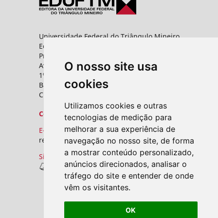
Universidade Federal do Triângulo Mineiro
Editora UFTM
Prédio da Reitoria
O nosso site usa
Av. Frei Paulino, nº 30,
1º andar - Sala 8 PROPPG
cookies
Bairro Abadia
CEP: 38025-180 - Uberaba - MG
Utilizamos cookies e outras
Contato
tecnologias de medição para
melhorar a sua experiência de
E-mail:
revistas.seer@uftm.edu.br
navegação no nosso site, de forma
a mostrar conteúdo personalizado,
Site
anúncios direcionados, analisar o
Revistas UFTM
tráfego do site e entender de onde
vêm os visitantes.
OK