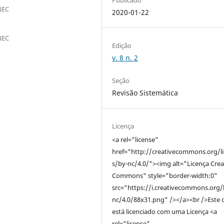
NEC
2020-01-22
NEC
Edição
v. 8 n. 2
Seção
Revisão Sistemática
Licença
<a rel="license"
href="http://creativecommons.org/l
s/by-nc/4.0/"><img alt="Licença Crea
Commons" style="border-width:0"
src="https://i.creativecommons.org/
nc/4.0/88x31.png" /></a><br />Este 
está licenciado com uma Licença <a
rel="license"