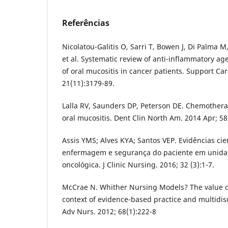
Referências
Nicolatou-Galitis O, Sarri T, Bowen J, Di Palma M,
et al. Systematic review of anti-inflammatory a
of oral mucositis in cancer patients. Support Ca
21(11):3179-89.
Lalla RV, Saunders DP, Peterson DE. Chemothera
oral mucositis. Dent Clin North Am. 2014 Apr; 58
Assis YMS; Alves KYA; Santos VEP. Evidências cie
enfermagem e segurança do paciente em unida
oncológica. J Clinic Nursing. 2016; 32 (3):1-7.
McCrae N. Whither Nursing Models? The value of
context of evidence-based practice and multidisc
Adv Nurs. 2012; 68(1):222-8