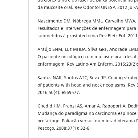
da mucosite oral. Rev Odontol UNESP. 2012 Jul-A
Nascimento DM, Nóbrega MML, Carvalho MWA, N
resultados e intervenções de enfermagem para c
submetidos à prostatectomia Rev Eletr Enf. 2011
Araújo SNM, Luz MHBA, Silva GRF, Andrade EML
O paciente oncológico com mucosite oral: desaf
enfermagem. Rev Latino-Am Enferm. 2015;23(2)
Santos NAR, Santos ATC, Silva RP. Coping strateg
of patients with head and neck neoplasms. Rev 
2016;50(4): e569577.
Chedid HM, Franzi AS, Amar A, Rapoport A, Dediv
Mudança do paradigma no carcinoma espinocelu
orofaringe: Paliação versus quimioradioterapia 
Pescoço. 2008;37(1): 32-6.