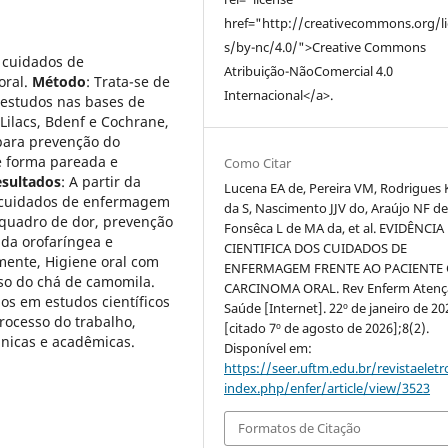
href="http://creativecommons.org/l
s/by-nc/4.0/">Creative Commons
s cuidados de
Atribuição-NãoComercial 4.0
oral.
Método
: Trata-se de
Internacional</a>.
 estudos nas bases de
Lilacs, Bdenf e Cochrane,
para prevenção do
e forma pareada e
Como Citar
esultados
: A partir da
Lucena EA de, Pereira VM, Rodrigues
s cuidados de enfermagem
da S, Nascimento JJV do, Araújo NF de
 quadro de dor, prevenção
Fonsêca L de MA da, et al. EVIDÊNCIA
da orofaríngea e
CIENTIFICA DOS CUIDADOS DE
mente, Higiene oral com
ENFERMAGEM FRENTE AO PACIENTE
 uso do chá de camomila.
CARCINOMA ORAL. Rev Enferm Aten
s em estudos científicos
Saúde [Internet]. 22º de janeiro de 20
ocesso do trabalho,
[citado 7º de agosto de 2026];8(2).
inicas e acadêmicas.
Disponível em:
https://seer.uftm.edu.br/revistaeletr
index.php/enfer/article/view/3523
Formatos de Citação