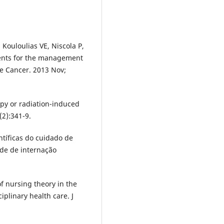
 Kouloulias VE, Niscola P,
gents for the management
re Cancer. 2013 Nov;
py or radiation-induced
(2):341-9.
ntíficas do cuidado de
de de internação
 nursing theory in the
iplinary health care. J