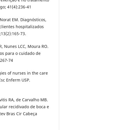
go; 41(4):236-41
orat EM. Diagnósticos,
lientes hospitalizados
;13(2):165-73.
R, Nunes LCC, Moura RO.
ios para o cuidado de
:267-74
ies of nurses in the care
Esc Enferm USP.
itis RA, de Carvalho MB.
lar recidivado de boca e
Rev Bras Cir Cabeça