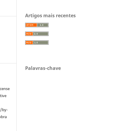
Artigos mais recentes
Palavras-chave
icense
tive
l/by-
obra