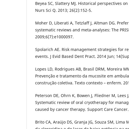
Beyea SC, Slattery MJ. Historical perspectives o
Nurs Sci Q. 2013; 26(2):152-5.
Moher D, Liberati A, Tetzlaff J, Altman DG. Prefe
systematic reviews and meta-analyses: The PRI
2009;6(7):e1000097.
Spolarich AE. Risk management strategies for r
events. J Evid Based Dent Pract. 2014 Jun; 14(Sup
Lopes LD, Rodrigues AB, Brasil DRM, Moreira MMC
Prevenção e tratamento da mucosite em ambulat
construção coletiva. Texto contexto – enferm. 201
Peterson DE, Ohrn K, Bowen J, Fliedner M, Lees J, 
Systematic review of oral cryotherapy for manag
caused by cancer therapy. Support Care Cancer.
Brito CA, Araújo DS, Granja JG, Souza SM, Lima M
da clorexidina e do laser de baixa potência na 