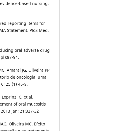
n evidence-based nursing.
rred reporting items for
SMA Statement. PloS Med.
educing oral adverse drug
pl):87-94.
, Amaral JG, Oliveira PP.
ório de oncologia: uma
6; 25 (1) 45-9.
Loprinzi C, et al.
ement of oral mucositis
 2013 Jan; 21:327-32
AG, Oliveira MC. Efeito
prevenção e no tratamento