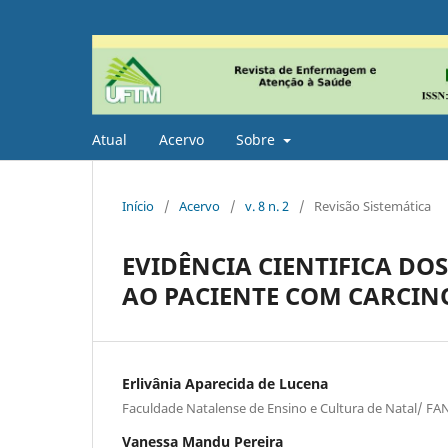
Atual
Acervo
Sobre
Início
/
Acervo
/
v. 8 n. 2
/
Revisão Sistemática
EVIDÊNCIA CIENTIFICA DO
AO PACIENTE COM CARCI
Erlivânia Aparecida de Lucena
Faculdade Natalense de Ensino e Cultura de Natal/ FA
Vanessa Mandu Pereira