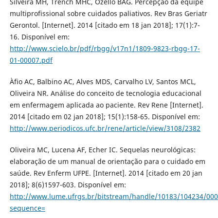
Silveira MH, Trench MHC, Ozello BAG. Percepção da equipe
multiprofissional sobre cuidados paliativos. Rev Bras Geriatr
Gerontol. [Internet]. 2014 [citado em 18 jan 2018]; 17(1):7-
16. Disponível em:
http://www.scielo.br/pdf/rbgg/v17n1/1809-9823-rbgg-17-
01-00007.pdf
Àfio AC, Balbino AC, Alves MDS, Carvalho LV, Santos MCL,
Oliveira NR. Análise do conceito de tecnologia educacional
em enfermagem aplicada ao paciente. Rev Rene [Internet].
2014 [citado em 02 jan 2018]; 15(1):158-65. Disponível em:
http://www.periodicos.ufc.br/rene/article/view/3108/2382
Oliveira MC, Lucena AF, Echer IC. Sequelas neurológicas:
elaboração de um manual de orientação para o cuidado em
saúde. Rev Enferm UFPE. [Internet]. 2014 [citado em 20 jan
2018]; 8(6)1597-603. Disponível em:
http://www.lume.ufrgs.br/bitstream/handle/10183/104234/00
sequence=