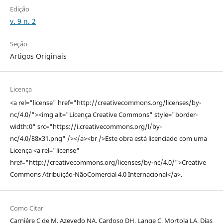
Edição
v. 9 n. 2
Seção
Artigos Originais
Licença
<a rel="license" href="http://creativecommons.org/licenses/by-
nc/4.0/"><img alt="Licença Creative Commons" style="border-
width:0" src="https://i.creativecommons.org/l/by-
nc/4.0/88x31.png" /></a><br />Este obra está licenciado com uma
Licença <a rel="license"
href="http://creativecommons.org/licenses/by-nc/4.0/">Creative
Commons Atribuição-NãoComercial 4.0 Internacional</a>.
Como Citar
Carniére C de M, Azevedo NA, Cardoso DH, Lange C, Mortola LA, Días