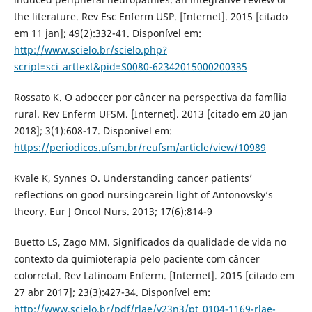
the literature. Rev Esc Enferm USP. [Internet]. 2015 [citado
em 11 jan]; 49(2):332-41. Disponível em:
http://www.scielo.br/scielo.php?
script=sci_arttext&pid=S0080-62342015000200335
Rossato K. O adoecer por câncer na perspectiva da família
rural. Rev Enferm UFSM. [Internet]. 2013 [citado em 20 jan
2018]; 3(1):608-17. Disponível em:
https://periodicos.ufsm.br/reufsm/article/view/10989
Kvale K, Synnes O. Understanding cancer patients’
reflections on good nursingcarein light of Antonovsky’s
theory. Eur J Oncol Nurs. 2013; 17(6):814-9
Buetto LS, Zago MM. Significados da qualidade de vida no
contexto da quimioterapia pelo paciente com câncer
colorretal. Rev Latinoam Enferm. [Internet]. 2015 [citado em
27 abr 2017]; 23(3):427-34. Disponível em:
http://www.scielo.br/pdf/rlae/v23n3/pt_0104-1169-rlae-