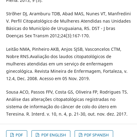
Plena. 2013; 9 (5).
Strõher DJ, Aramburu TDB, Abad MAS, Nunes VT, Manfredini
V. Perfil Citopatológico de Mulheres Atendidas nas Unidades
Básicas do Município de Uruguaiana, RS. DST - J bras
Doenças Sex Transm 2012;24(3):167-170.
Leitão NMA, Pinheiro AKB, Anjos SJSB, Vasconcelos CTM,
Nobre RNS.Avaliação dos laudos citopatológicos de
mulheres atendidas em um serviço de enfermagem
ginecológica. Revista Mineira de Enfermagem, Fortaleza, v.
12.4, Dec. 2008. Acesso em 05 Nov. 2019.
Sousa ACO, Passos FFV, Costa GS, Oliveira FP, Rodrigues TS.
Análise das alterações citopatológicas registradas no
sistema de informação do câncer de colo do útero em
Teresina. R. Interd. v. 10, n. 4, p. 21-30, out. nov. dez. 2017.
PDF
PDF ENGLISH
PDF SPANISH