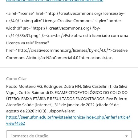
<a rel="license" href="http://creativecommons.org/licenses/by-
nc/4.0/"><img alt="Licença Creative Commons" style="border-
width:0" src="https://i.creativecommons.org/l/by-
nc/4.0/88x31.png" /></a><br />Este obra está licenciado com uma
Licença <a rel="license"
href="http://creativecommons.org/licenses/by-nc/4.0/">Creative
Commons Atribuição-NãoComercial 4.0 Internacional</a>.
Como Citar
Pacito Monteiro AG, Rodrigues Dutra HN, Silva Castellini T, da Silva
Vigo J, Cortêz Raimondi D. EXAME CITOPATOLÓGICO DO COLO DO
ÚTERO: FAIXA ETÁRIA E RESULTADOS ENCONTRADOS. Rev Enferm
Atenção Saúde [Internet]. 31º de janeiro de 2022 [citado 9º de
agosto de 2026];10(3). Disponível em:
https://seer.uftm.edu.br/revistaeletronica/index.php/enfer/article/
view/4562
Formatos de Citação