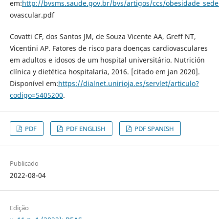
em:
http://bvsms.saude.gov.br/bvs/artigos/ccs/obesidade_seden
ovascular.pdf
Covatti CF, dos Santos JM, de Souza Vicente AA, Greff NT,
Vicentini AP. Fatores de risco para doenças cardiovasculares
em adultos e idosos de um hospital universitário. Nutrición
clínica y dietética hospitalaria, 2016. [citado em jan 2020].
Disponível em:
https://dialnet.unirioja.es/servlet/articulo?
codigo=5405200
.
PDF
PDF ENGLISH
PDF SPANISH
Publicado
2022-08-04
Edição