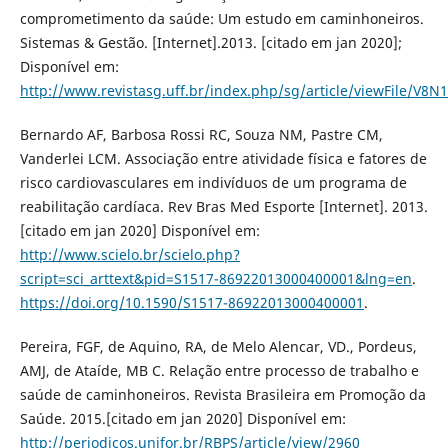
comprometimento da saúde: Um estudo em caminhoneiros.
Sistemas & Gestão. [Internet].2013. [citado em jan 2020];
Disponível em:
http://www.revistasg.uff.br/index.php/sg/article/viewFile/V8
Bernardo AF, Barbosa Rossi RC, Souza NM, Pastre CM,
Vanderlei LCM. Associação entre atividade física e fatores de
risco cardiovasculares em indivíduos de um programa de
reabilitação cardíaca. Rev Bras Med Esporte [Internet]. 2013.
[citado em jan 2020] Disponível em:
http://www.scielo.br/scielo.php?
script=sci_arttext&pid=S1517-86922013000400001&lng=en
.
https://doi.org/10.1590/S1517-86922013000400001
.
Pereira, FGF, de Aquino, RA, de Melo Alencar, VD., Pordeus,
AMJ, de Ataíde, MB C. Relação entre processo de trabalho e
saúde de caminhoneiros. Revista Brasileira em Promoção da
Saúde. 2015.[citado em jan 2020] Disponível em:
http://periodicos.unifor.br/RBPS/article/view/2960