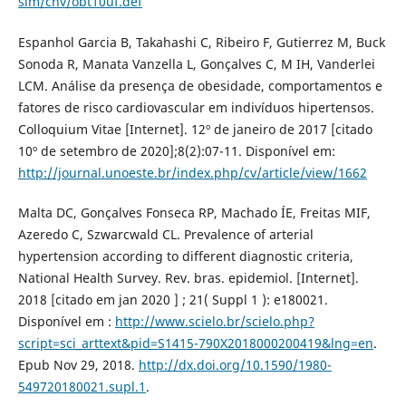
sim/cnv/obt10uf.def
Espanhol Garcia B, Takahashi C, Ribeiro F, Gutierrez M, Buck
Sonoda R, Manata Vanzella L, Gonçalves C, M IH, Vanderlei
LCM. Análise da presença de obesidade, comportamentos e
fatores de risco cardiovascular em indivíduos hipertensos.
Colloquium Vitae [Internet]. 12º de janeiro de 2017 [citado
10º de setembro de 2020];8(2):07-11. Disponível em:
http://journal.unoeste.br/index.php/cv/article/view/1662
Malta DC, Gonçalves Fonseca RP, Machado ÍE, Freitas MIF,
Azeredo C, Szwarcwald CL. Prevalence of arterial
hypertension according to different diagnostic criteria,
National Health Survey. Rev. bras. epidemiol. [Internet].
2018 [citado em jan 2020 ] ; 21( Suppl 1 ): e180021.
Disponível em :
http://www.scielo.br/scielo.php?
script=sci_arttext&pid=S1415-790X2018000200419&lng=en
.
Epub Nov 29, 2018.
http://dx.doi.org/10.1590/1980-
549720180021.supl.1
.