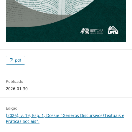
pdf
Publicado
2026-01-30
Edição
(2026), v. 19, Esp. 1, Dossiê "Gêneros Discursivos/Textuais e
Práticas Sociais".