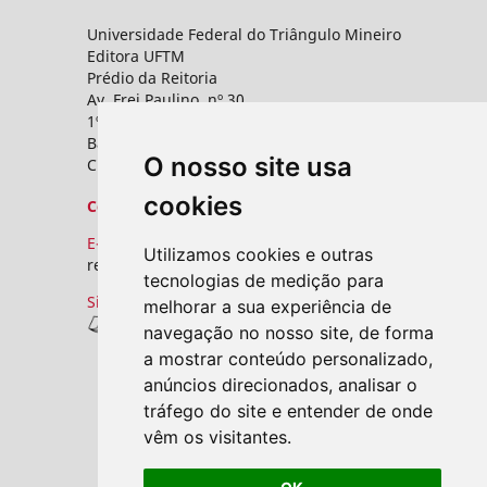
Universidade Federal do Triângulo Mineiro
Editora UFTM
Prédio da Reitoria
Av. Frei Paulino, nº 30,
1º andar - Sala 8 PROPPG
Bairro Abadia
O nosso site usa
CEP: 38025-180 - Uberaba - MG
cookies
Contato
E-mail:
Utilizamos cookies e outras
revistas.seer@uftm.edu.br
tecnologias de medição para
Site
melhorar a sua experiência de
Revistas UFTM
navegação no nosso site, de forma
a mostrar conteúdo personalizado,
anúncios direcionados, analisar o
tráfego do site e entender de onde
vêm os visitantes.