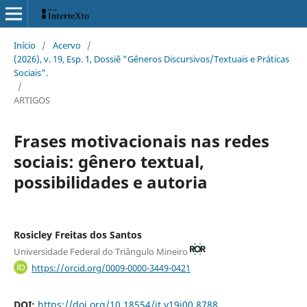
Início
/
Acervo
/
(2026), v. 19, Esp. 1, Dossiê "Gêneros Discursivos/Textuais e Práticas
Sociais".
/
ARTIGOS
Frases motivacionais nas redes
sociais: gênero textual,
possibilidades e autoria
Rosicley Freitas dos Santos
Universidade Federal do Triângulo Mineiro
https://orcid.org/0009-0000-3449-0421
DOI:
https://doi.org/10.18554/it.v19i00.8788