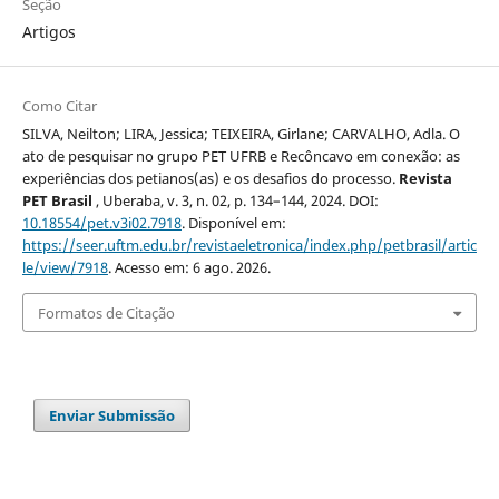
Seção
Artigos
Como Citar
SILVA, Neilton; LIRA, Jessica; TEIXEIRA, Girlane; CARVALHO, Adla. O
ato de pesquisar no grupo PET UFRB e Recôncavo em conexão: as
experiências dos petianos(as) e os desafios do processo.
Revista
PET Brasil
, Uberaba, v. 3, n. 02, p. 134–144, 2024. DOI:
10.18554/pet.v3i02.7918
. Disponível em:
https://seer.uftm.edu.br/revistaeletronica/index.php/petbrasil/artic
le/view/7918
. Acesso em: 6 ago. 2026.
Formatos de Citação
Enviar Submissão