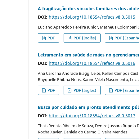
A fragilização dos vínculos familiares dos adol
DOI:
https://doi.org/10.18554/refacs.v8i0.5015
Luciano Aparecido Pereira Junior, Matheus Colombari Ca
PDF
PDF (Inglês)
PDF (Espanho
Letramento em saúde de mães no gerenciamento
DOI:
https://doi.org/10.18554/refacs.v8i0.5016
Ana Carolina Andrade Biaggi Leite, Kéllen Campos Cast
Rhyquelle Rhibna Neris, Karine Vilela Nascimento, Luc
PDF
PDF (Inglês)
PDF (Espanho
Busca por cuidado em pronto atendimento púb
DOI:
https://doi.org/10.18554/refacs.v8i0.5017
Thais Renata Ribeiro de Souza, Denize Jussara Rupolo Da
Rocha Xavier, Daniela do Carmo Oliveira Mendes