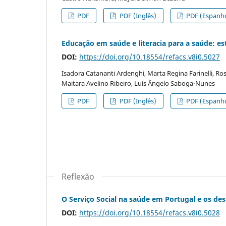
PDF
PDF (Inglês)
PDF (Espanho
Educação em saúde e literacia para a saúde: e
DOI:
https://doi.org/10.18554/refacs.v8i0.5027
Isadora Catananti Ardenghi, Marta Regina Farinelli, Ros
Maitara Avelino Ribeiro, Luís Ângelo Saboga-Nunes
PDF
PDF (Inglês)
PDF (Espanho
Reflexão
O Serviço Social na saúde em Portugal e os des
DOI:
https://doi.org/10.18554/refacs.v8i0.5028