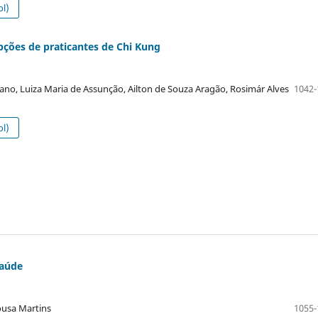
l)
pções de praticantes de Chi Kung
iano, Luiza Maria de Assunção, Ailton de Souza Aragão, Rosimár Alves
1042-
l)
saúde
ousa Martins
1055-