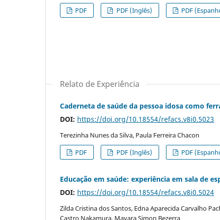
PDF
PDF (Inglês)
PDF (Espanho
Relato de Experiência
Caderneta de saúde da pessoa idosa como ferra
DOI:
https://doi.org/10.18554/refacs.v8i0.5023
Terezinha Nunes da Silva, Paula Ferreira Chacon
PDF
PDF (Inglês)
PDF (Espanho
Educação em saúde: experiência em sala de es
DOI:
https://doi.org/10.18554/refacs.v8i0.5024
Zilda Cristina dos Santos, Edna Aparecida Carvalho Pach
Castro Nakamura, Mayara Simon Bezerra