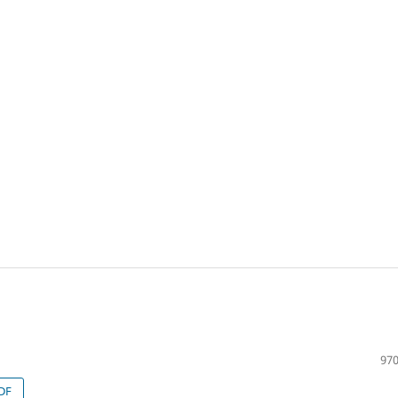
970
DF