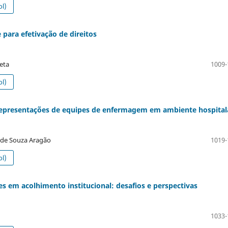
l)
 para efetivação de direitos
reta
1009-
l)
 representações de equipes de enfermagem em ambiente hospital
n de Souza Aragão
1019-
l)
s em acolhimento institucional: desafios e perspectivas
1033-