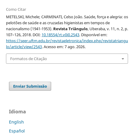
Como Citar
METELSKI, Michele; CARMINATI, Celso João. Saúde, força e alegria: os
pelotões de saúde e as cruzadas higienistas em tempos de
nacionalismo (1941-1953).
Revista Triângulo
, Uberaba, v. 11, n. 2, p.
107–126, 2018. DOI:
10.18554/rt.v0i0.2543
. Disponível em:
https://seer.uftm.edu.br/revistaeletronica/index.php/revistatriangu
lo/article/view/2543
. Acesso em: 7 ago. 2026.
Formatos de Citação
Enviar Submissão
Idioma
English
Español