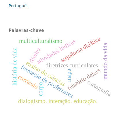
Português
Palavras-chave
sequência didática
multiculturalismo
atividades lúdicas
mundo da vida
direito
história de vida
ensino de ciências
diretrizes curriculares
formação de professores
relatório delors
mapa
currículo
cartografia
corpo
dialogismo. interação. educação.