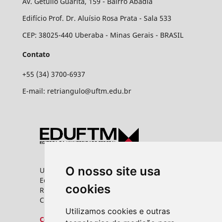
Av. Getulio Guaritá, 159 - Bairro Abadia
Edifício Prof. Dr. Aluísio Rosa Prata - Sala 533
CEP: 38025-440 Uberaba - Minas Gerais - BRASIL
Contato
+55 (34) 3700-6937
E-mail: retriangulo@uftm.edu.br
O nosso site usa
Universidade Federal do Triângulo Mineiro
Editora UFTM
cookies
Rua Vigário Carlos, 100 - Bairro Abadia
CEP: 38025-350 - Uberaba/MG
Utilizamos cookies e outras
Contato