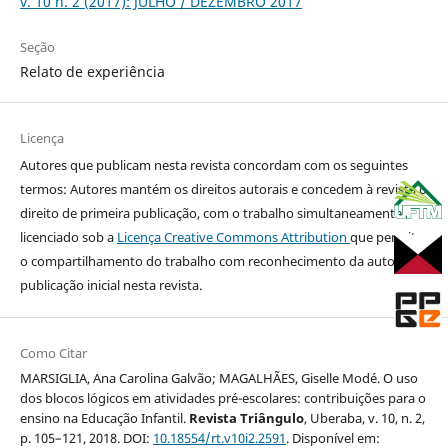
v. 10 n. 2 (2017): JULHO / DEZEMBRO 2017
Seção
Relato de experiência
Licença
Autores que publicam nesta revista concordam com os seguintes
termos: Autores mantém os direitos autorais e concedem à revista o
direito de primeira publicação, com o trabalho simultaneamente
licenciado sob a
Licença Creative Commons Attribution
que permite
o compartilhamento do trabalho com reconhecimento da autoria e
publicação inicial nesta revista.
Como Citar
MARSIGLIA, Ana Carolina Galvão; MAGALHÃES, Giselle Modé. O uso
dos blocos lógicos em atividades pré-escolares: contribuições para o
ensino na Educação Infantil.
Revista Triângulo
, Uberaba, v. 10, n. 2,
p. 105–121, 2018. DOI:
10.18554/rt.v10i2.2591
. Disponível em: