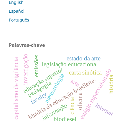
English
Español
Português
Palavras-chave
investigação
emissões
estado da arte
capitalismo de vigilância
legislação educacional
educação superior
estágio supervisionado
carta sinótica
meteorologia
história
história da educação brasileira.
arte
pedagogia
faculty
oficina
ciência
internet
informação
biodiesel