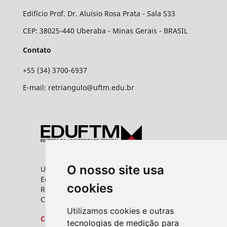
Edifício Prof. Dr. Aluísio Rosa Prata - Sala 533
CEP: 38025-440 Uberaba - Minas Gerais - BRASIL
Contato
+55 (34) 3700-6937
E-mail: retriangulo@uftm.edu.br
O nosso site usa
Universidade Federal do Triângulo Mineiro
Editora UFTM
cookies
Rua Vigário Carlos, 100 - Bairro Abadia
CEP: 38025-350 - Uberaba/MG
Utilizamos cookies e outras
Contato
tecnologias de medição para