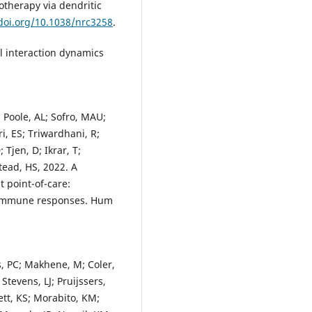
otherapy via dendritic
/doi.org/10.1038/nrc3258
.
ll interaction dynamics
; Poole, AL; Sofro, MAU;
i, ES; Triwardhani, R;
Tjen, D; Ikrar, T;
tead, HS, 2022. A
 point-of-care:
ar immune responses. Hum
.
s, PC; Makhene, M; Coler,
tevens, LJ; Pruijssers,
ett, KS; Morabito, KM;