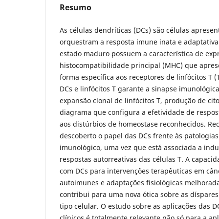
Resumo
As células dendríticas (DCs) são células aprese
orquestram a resposta imune inata e adaptativa
estado maduro possuem a característica de exp
histocompatibilidade principal (MHC) que apre
forma específica aos receptores de linfócitos T (
DCs e linfócitos T garante a sinapse imunológic
expansão clonal de linfócitos T, produção de cit
diagrama que configura a efetividade de respos
aos distúrbios de homeostase reconhecidos. Rec
descoberto o papel das DCs frente às patologias
imunológico, uma vez que está associada a ind
respostas autorreativas das células T. A capaci
com DCs para intervenções terapêuticas em cân
autoimunes e adaptações fisiológicas melhorad
contribui para uma nova ótica sobre as díspares
tipo celular. O estudo sobre as aplicações das
clínicos é totalmente relevante não só para a a