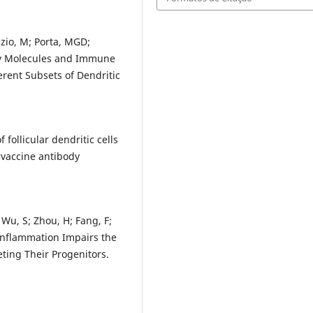
bezio, M; Porta, MGD;
ory Molecules and Immune
erent Subsets of Dendritic
follicular dendritic cells
?vaccine antibody
 Wu, S; Zhou, H; Fang, F;
s Inflammation Impairs the
eting Their Progenitors.