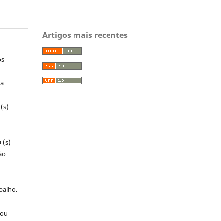
Artigos mais recentes
os
a
 a
(s)
 (s)
ão
balho.
 ou