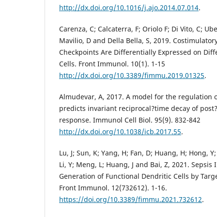
http://dx.doi.org/10.1016/j.ajo.2014.07.014
.
Carenza, C; Calcaterra, F; Oriolo F; Di Vito, C; U
Mavilio, D and Della Bella, S, 2019. Costimulat
Checkpoints Are Differentially Expressed on Diff
Cells. Front Immunol. 10(1). 1-15
http://dx.doi.org/10.3389/fimmu.2019.01325
.
Almudevar, A, 2017. A model for the regulation of 
predicts invariant reciprocal?time decay of post
response. Immunol Cell Biol. 95(9). 832-842
http://dx.doi.org/10.1038/icb.2017.55
.
Lu, J; Sun, K; Yang, H; Fan, D; Huang, H; Hong, Y;
Li, Y; Meng, L; Huang, J and Bai, Z, 2021. Sepsi
Generation of Functional Dendritic Cells by Targ
Front Immunol. 12(732612). 1-16.
https://doi.org/10.3389/fimmu.2021.732612
.