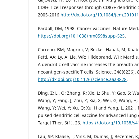
CD8+ T cell responses through CD8?+ dendritic ce
2005-2016
http://dx.doi.org/10.1084/jem.20101
Pardoll, DM, 1998. Cancer vaccines. Nature Med.
https://doi.org/10.1038/nm0598supp-525
.
Carreno, BM; Magrini, V; Becker-Hapak, M; Kaabi
Petti, AA; Ly, A; Lie, WR; Hildebrand, WH; Mardis
A dendritic cell vaccine increases the breadth 
neoantigen-specific T cells. Science. 348(6236). 
http://dx.doi.org/10.1126/science.aaa3828
.
Ding, Z; Li, Q; Zhang, R; Xie, L; Shu, Y; Gao, S; Wa
Wang, Y; Fang, J; Zhu, Z; Xia, X; Wei, G; Wang, H;
Wang, Y; Wei, Y; Xu, Q; Xu, H and Yang, L, 2021.
pulsed dendritic cell vaccine for advanced lung
Target Ther. 6(1). 26.
https://doi.org/10.1038/s
Lau, SP; Klaase, L; Vink, M; Dumas, J; Bezemer, 