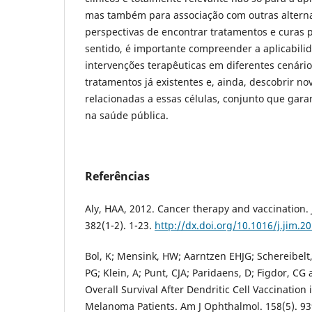
mas também para associação com outras alterna
perspectivas de encontrar tratamentos e curas 
sentido, é importante compreender a aplicabili
intervenções terapêuticas em diferentes cenário
tratamentos já existentes e, ainda, descobrir n
relacionadas a essas células, conjunto que garan
na saúde pública.
Referências
Aly, HAA, 2012. Cancer therapy and vaccination
382(1-2). 1-23.
http://dx.doi.org/10.1016/j.jim.2
Bol, K; Mensink, HW; Aarntzen EHJG; Schereibelt,
PG; Klein, A; Punt, CJA; Paridaens, D; Figdor, CG 
Overall Survival After Dendritic Cell Vaccination
Melanoma Patients. Am J Ophthalmol. 158(5). 93