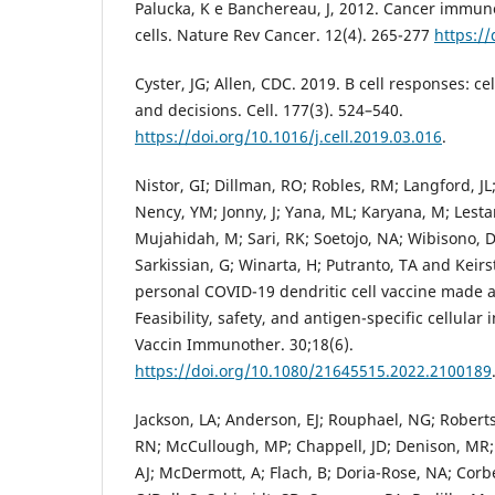
Palucka, K e Banchereau, J, 2012. Cancer immun
cells. Nature Rev Cancer. 12(4). 265-277
https:/
Cyster, JG; Allen, CDC. 2019. B cell responses: ce
and decisions. Cell. 177(3). 524–540.
https://doi.org/10.1016/j.cell.2019.03.016
.
Nistor, GI; Dillman, RO; Robles, RM; Langford, JL
Nency, YM; Jonny, J; Yana, ML; Karyana, M; Lestar
Mujahidah, M; Sari, RK; Soetojo, NA; Wibisono, D; 
Sarkissian, G; Winarta, H; Putranto, TA and Keirs
personal COVID-19 dendritic cell vaccine made at
Feasibility, safety, and antigen-specific cellul
Vaccin Immunother. 30;18(6).
https://doi.org/10.1080/21645515.2022.2100189
Jackson, LA; Anderson, EJ; Rouphael, NG; Robert
RN; McCullough, MP; Chappell, JD; Denison, MR; S
AJ; McDermott, A; Flach, B; Doria-Rose, NA; Corb