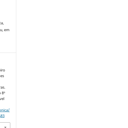
ta,
ou, em
iro
des
as.
o 8º
vel
onica/
583