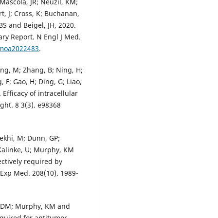
 Mascola, JR; Neuzil, KM;
t, J; Cross, K; Buchanan,
S and Beigel, JH, 2020.
ry Report. N Engl J Med.
ejmoa2022483
.
ang, M; Zhang, B; Ning, H;
ng, F; Gao, H; Ding, G; Liao,
 Efficacy of intracellular
ght. 8 3(3). e98368
ekhi, M; Dunn, GP;
 Kalinke, U; Murphy, KM
ectively required by
J Exp Med. 208(10). 1989-
z, DM; Murphy, KM and
equired for antitumor