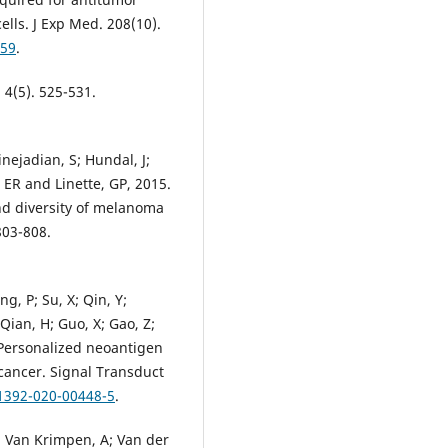
lls. J Exp Med. 208(10).
159
.
 4(5). 525-531.
nejadian, S; Hundal, J;
, ER and Linette, GP, 2015.
and diversity of melanoma
803-808.
ng, P; Su, X; Qin, Y;
 Qian, H; Guo, X; Gao, Z;
 Personalized neoantigen
 cancer. Signal Transduct
41392-020-00448-5
.
K; Van Krimpen, A; Van der