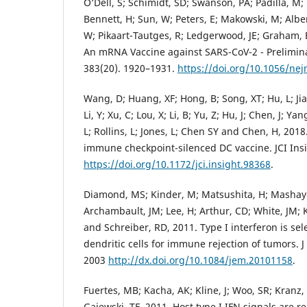
O’Dell, S; Schimidt, SD; Swanson, PA; Padilla, M;
Bennett, H; Sun, W; Peters, E; Makowski, M; Alber
W; Pikaart-Tautges, R; Ledgerwood, JE; Graham, B
An mRNA Vaccine against SARS-CoV-2 - Prelimina
383(20). 1920–1931.
https://doi.org/10.1056/n
Wang, D; Huang, XF; Hong, B; Song, XT; Hu, L; Ji
Li, Y; Xu, C; Lou, X; Li, B; Yu, Z; Hu, J; Chen, J; Ya
L; Rollins, L; Jones, L; Chen SY and Chen, H, 2018.
immune checkpoint-silenced DC vaccine. JCI Insi
https://doi.org/10.1172/jci.insight.98368
.
Diamond, MS; Kinder, M; Matsushita, H; Mashay
Archambault, JM; Lee, H; Arthur, CD; White, JM;
and Schreiber, RD, 2011. Type I interferon is sel
dendritic cells for immune rejection of tumors. 
2003
http://dx.doi.org/10.1084/jem.20101158
.
Fuertes, MB; Kacha, AK; Kline, J; Woo, SR; Kran
Gajewski, TF, 2011. Host type I IFN signals are r