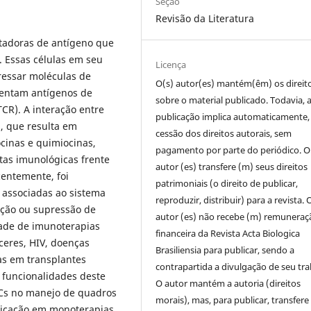
Seção
Revisão da Literatura
ntadoras de antígeno que
. Essas células em seu
Licença
ressar moléculas de
O(s) autor(es) mantém(êm) os direit
sentam antígenos de
sobre o material publicado. Todavia, 
TCR). A interação entre
publicação implica automaticamente,
a, que resulta em
cessão dos direitos autorais, sem
ocinas e quimiocinas,
pagamento por parte do periódico. O 
tas imunológicas frente
autor (es) transfere (m) seus direitos
entemente, foi
patrimoniais (o direito de publicar,
 associadas ao sistema
reproduzir, distribuir) para a revista.
O
ução ou supressão de
autor (es) não recebe (m) remuneraç
dade de imunoterapias
financeira da Revista Acta Biologica
ceres, HIV, doenças
Brasiliensia para publicar, sendo a
as em transplantes
contrapartida a divulgação de seu tra
 funcionalidades deste
O autor mantém a autoria (direitos
 DCs no manejo de quadros
morais), mas, para publicar, transfere
plicação em monoterapias,