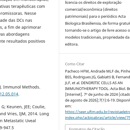
licencia os direitos de exploração
tivas terapêuticas com
comercial/econômica (direitos
promissoras. Nesse
patrimoniais) para o periódico Acta
dade das DCs nas
Biologica Brasiliensia, de forma gratui
s, a fim de aprimorar
tornando-se o artigo de livre acesso 
ovas abordagens
modelos tradicionais, propriedade da
te resultados positivos
editora.
Como Citar
Pacheco HFM, Andrade MLF de, Pinhe
BSS, Rodrigues JG, Gabiatti B, Fernan
JLF, et al. DENDRITIC CELLS AS AN
. J. Immunol Methods.
IMMUNOTHERAPY TOOL. Acta Biol. Br
012.05.014
.
[Internet]. 7º de junho de 2024 [citad
de agosto de 2026];7(1):6-19. Disponí
em:
 G; Keunen, JEE; Coulie,
https://seer.uftm.edu.br/revistaeletr
and Vries, IJM, 2014. Long
index.php/acbioabras/article/view/7
 in Metastatic Uveal
9-947.5
Formatos de Citação