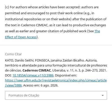
(c) For authors whose articles have been accepted: authors are
permitted and encouraged to post their work online (e.g., in
institutional repositories or on their website) after the publication of
the text in Cadernos CIMEAC, as it can lead to productive exchanges
as well as earlier and greater citation of published work (See
The
Effect of Open Access
).
Como Citar
KATO, Danilo Seithi; FONSECA, Janaína Zaidan Bicalho. Autoria,
território e alteridade para uma formação intercultural de profesores
de ciências.
Cadernos CIMEAC
, Uberaba, v. 11, n. 3, p. 244–273, 2021.
DOI:
10.18554/cimeac.v11i3.5986
. Disponível em:
https://seer.uftm.edu.br/revistaeletronica/index.php/cimeac/article
/view/5986
. Acesso em: 6 ago. 2026.
Formatos de Citação