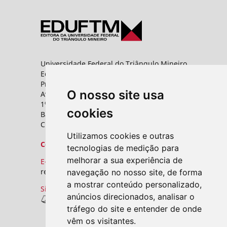
Universidade Federal do Triângulo Mineiro
Editora UFTM
Prédio da Reitoria
O nosso site usa
Av. Frei Paulino, nº 30,
1º andar - Sala 8 PROPPG
cookies
Bairro Abadia
CEP: 38025-180 - Uberaba - MG
Utilizamos cookies e outras
Contato
tecnologias de medição para
melhorar a sua experiência de
E-mail:
revistas.seer@uftm.edu.br
navegação no nosso site, de forma
a mostrar conteúdo personalizado,
Site
anúncios direcionados, analisar o
Revistas UFTM
tráfego do site e entender de onde
vêm os visitantes.