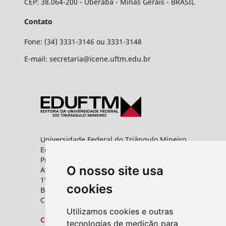
CEP: 38.064-200 - Uberaba - Minas Gerais - BRASIL
Contato
Fone: (34) 3331-3146 ou 3331-3148
E-mail: secretaria@icene.uftm.edu.br
Universidade Federal do Triângulo Mineiro
Editora UFTM
Prédio da Reitoria
O nosso site usa
Av. Frei Paulino, nº 30,
1º andar - Sala 8 PROPPG
cookies
Bairro Abadia
CEP: 38025-180 - Uberaba - MG
Utilizamos cookies e outras
Contato
tecnologias de medição para