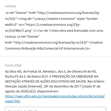
Licença
<a rel="license" href="http://creativecommons.org/licenses/by-
nc/4.0/"><img alt="Licença Creative Commons" style="border-
width:0" src="https://i.creativecommons.org/l/by-
nc/4.0/88x31.png" /></a><br />Este obra está licenciado com uma
Licença <a rel="license"
href="http://creativecommons.org/licenses/by-nc/4.0/">Creative
Commons Atribuição-NãoComercial 4.0 Internacional</a>.
Como Citar
da Silva AIS, de Freitas IA, Almeida L dos S, de Oliveira M de NS,
Rocha PS da S, de Matos ECO. A PREVENÇÃO DA OBESIDADE NA
GESTAÇÃO ATRAVÉS DE AÇÕES EDUCATIVAS EM SAÚDE. Rev Enferm
Atenção Saúde [Internet]. 28º de dezembro de 2017 [citado 6º de
agosto de 2026];6(2). Disponível em:
https://seer.uftm.edu.br/revistaeletronica/index.php/enfer/article/
view/1932