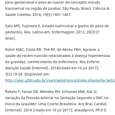
peso gestacional e peso ao nascer do concepto: estudo
transversal na região de Jundiaí, São Paulo, Brasil. Ciência &
Saúde Coletiva. 2014; 19(5):1401-1407.
Sato APS, Fujimore E. Estado nutricional e ganho de peso de
gestantes. Rev. Latino-Am. Enfermagem. 2012; 20(3):[7
telas].
Rolim KMC, Costa RD, Thé RF, de Abreu FRH. Agravos a
saúde do recém-nascido relacionados à doença hipertensiva
da gravidez: conhecimento da enfermeira. Rev Enferm
Atenção Saúde [internet]. 2014[citado em 10 jul 2017];
3(2):19-28. Disponível em:
http://seer.uftm.edu.br/revistaeletronica/index.php/enfer/arti
Rebelo F, Farias DR, Mendes RH, Schüssel MM, Kac G.
Variação da Pressão Arterial na Gestação Segundo o IMC no
Início da Gravidez: Uma Coorte Brasileira. Arq Bras Cardiol.
[internet]. 2014 [citado em 10 jul 2017]; aheadprint, PP.0-0.