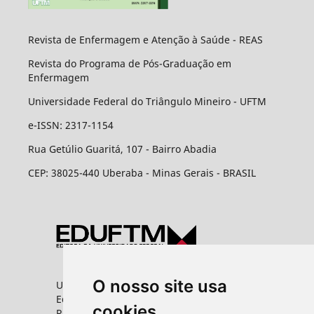
Revista de Enfermagem e Atenção à Saúde - REAS
Revista do Programa de Pós-Graduação em
Enfermagem
Universidade Federal do Triângulo Mineiro - UFTM
e-ISSN: 2317-1154
Rua Getúlio Guaritá, 107 - Bairro Abadia
CEP: 38025-440 Uberaba - Minas Gerais - BRASIL
O nosso site usa
Universidade Federal do Triângulo Mineiro
Editora UFTM
cookies
Rua Vigário Carlos, 100 - Bairro Abadia