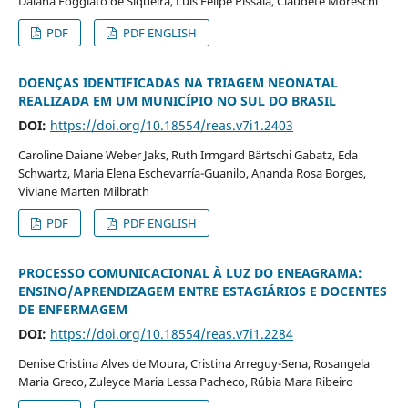
Daiana Foggiato de Siqueira, Luis Felipe Pissaia, Claudete Moreschi
PDF
PDF ENGLISH
DOENÇAS IDENTIFICADAS NA TRIAGEM NEONATAL
REALIZADA EM UM MUNICÍPIO NO SUL DO BRASIL
DOI:
https://doi.org/10.18554/reas.v7i1.2403
Caroline Daiane Weber Jaks, Ruth Irmgard Bärtschi Gabatz, Eda
Schwartz, Maria Elena Eschevarría-Guanilo, Ananda Rosa Borges,
Viviane Marten Milbrath
PDF
PDF ENGLISH
PROCESSO COMUNICACIONAL À LUZ DO ENEAGRAMA:
ENSINO/APRENDIZAGEM ENTRE ESTAGIÁRIOS E DOCENTES
DE ENFERMAGEM
DOI:
https://doi.org/10.18554/reas.v7i1.2284
Denise Cristina Alves de Moura, Cristina Arreguy-Sena, Rosangela
Maria Greco, Zuleyce Maria Lessa Pacheco, Rúbia Mara Ribeiro