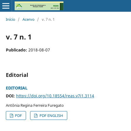
Início
/
Acervo
/
v. 7 n. 1
v. 7 n. 1
Publicado:
2018-08-07
Editorial
EDITORIAL
DOI:
https://doi.org/10.18554/reas.v7i1.3114
Antônia Regina Ferreira Furegato
PDF
PDF ENGLISH