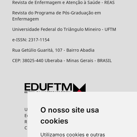
Revista de Enfermagem e Atenção à Saúde - REAS
Revista do Programa de Pós-Graduação em
Enfermagem
Universidade Federal do Triângulo Mineiro - UFTM
e-ISSN: 2317-1154
Rua Getúlio Guaritá, 107 - Bairro Abadia
CEP: 38025-440 Uberaba - Minas Gerais - BRASIL
O nosso site usa
Universidade Federal do Triângulo Mineiro
Editora UFTM
cookies
Rua Vigário Carlos, 100 - Bairro Abadia
CEP: 38025-350 - Uberaba/MG
Utilizamos cookies e outras