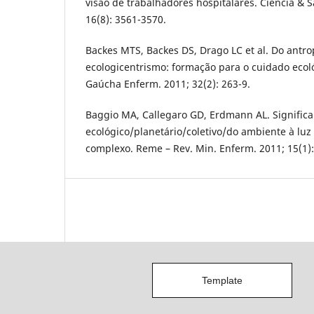
visão de trabalhadores hospitalares. Ciência & S
16(8): 3561-3570.
Backes MTS, Backes DS, Drago LC et al. Do antr
ecologicentrismo: formação para o cuidado ecol
Gaúcha Enferm. 2011; 32(2): 263-9.
Baggio MA, Callegaro GD, Erdmann AL. Signific
ecológico/planetário/coletivo/do ambiente à lu
complexo. Reme – Rev. Min. Enferm. 2011; 15(1):
Template