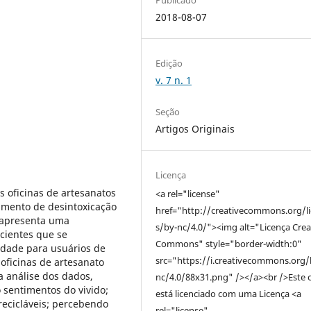
2018-08-07
Edição
v. 7 n. 1
Seção
Artigos Originais
Licença
s oficinas de artesanatos
<a rel="license"
tamento de desintoxicação
href="http://creativecommons.org/l
a apresenta uma
s/by-nc/4.0/"><img alt="Licença Crea
cientes que se
Commons" style="border-width:0"
dade para usuários de
src="https://i.creativecommons.org/
 oficinas de artesanato
da análise dos dados,
nc/4.0/88x31.png" /></a><br />Este 
 sentimentos do vivido;
está licenciado com uma Licença <a
recicláveis; percebendo
rel="license"