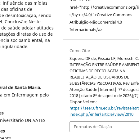
; influência das mídias
href="http://creativecommons.org/l
 das oficinas de
s/by-nc/4.0/">Creative Commons
de desintoxicação, sendo
l. Conclusão: Neste
Atribuição-NãoComercial 4.0
 de saúde adotar atitudes
Internacional</a>.
tações diretas do uso de
ência socioambiental, na
singularidade.
Como Citar
Siqueira DF de, Pissaia LF, Moreschi C.
INTERAÇÃO ENTRE SAÚDE E AMBIENT
OFICINAS DE RECICLAGEM NA
REABILITAÇÃO DE USUÁRIOS DE
SUBSTÂNCIAS PSICOATIVAS. Rev Enf
ral de Santa Maria.
Atenção Saúde [Internet]. 7º de agos
da em Enfermagem pelo
2018 [citado 8º de agosto de 2026];7(
Disponível em:
https://seer.uftm.edu.br/revistaeletr
es
index.php/enfer/article/view/2010
niversitário UNIVATES
Formatos de Citação
tes
mento.