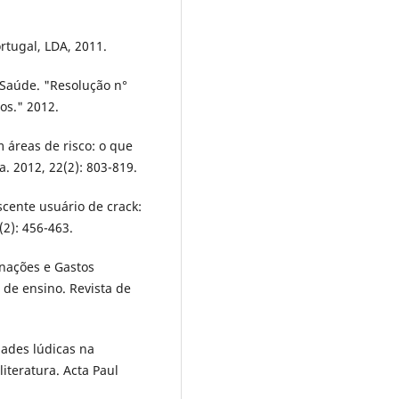
ortugal, LDA, 2011.
 Saúde. "Resolução n°
os." 2012.
 áreas de risco: o que
a. 2012, 22(2): 803-819.
scente usuário de crack:
(2): 456-463.
rnações e Gastos
 de ensino. Revista de
idades lúdicas na
iteratura. Acta Paul