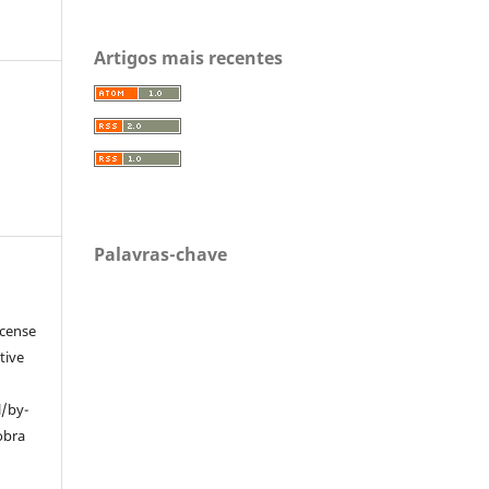
Artigos mais recentes
Palavras-chave
icense
tive
l/by-
obra