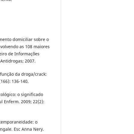
amento domiciliar sobre o
nvolvendo as 108 maiores
leiro de Informações
 Antidrogas; 2007.
 função da droga/crack:
(166): 136-140.
lógico: o significado
ul Enferm. 2009; 22(2):
temporaneidade: o
ingale. Esc Anna Nery.