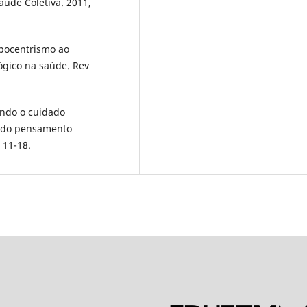
aúde Coletiva. 2011,
opocentrismo ao
ógico na saúde. Rev
ando o cuidado
z do pensamento
 11-18.