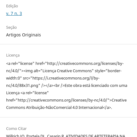
Edição
v. 7 n. 3
Seção
Artigos Originais
Licença
<a rel="license" href="http://creativecommons.org/licenses/by-
nc/4.0/"><img alt="Licença Creative Commons" style="border-
width:0" src="https://i.creativecommons.org/l/by-
nc/4.0/88x31.png" /></a><br />Este obra está licenciado com uma
Licença <a rel="license"
href="http://creativecommons.org/licenses/by-nc/4.0/">Creative
Commons Atribuição-NãoComercial 4.0 Internacional</a>.
Como Citar
Willrich JQ, Portela DL, Casarin R. ATIVIDADES DE ARTETERAPIA NA