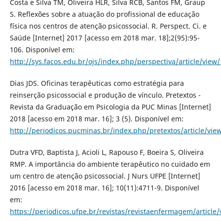
Costa e Silva TM, Oliveira HLR, Silva RCB, Santos FM, Graup
S. Reflexões sobre a atuação do profissional de educação
física nos centros de atenção psicossocial. R. Perspect. Ci. e
Saúde [Internet] 2017 [acesso em 2018 mar. 18];2(95):95-
106. Disponível em:
http://sys.facos.edu.br/ojs/index.php/perspectiva/article/view
Dias JDS. Oficinas terapêuticas como estratégia para
reinserção psicossocial e produção de vínculo. Pretextos -
Revista da Graduação em Psicologia da PUC Minas [Internet]
2018 [acesso em 2018 mar. 16]; 3 (5). Disponível em:
http://periodicos.pucminas.br/index.php/pretextos/article/vie
Dutra VFD, Baptista J, Acioli L, Rapouso F, Boeira S, Oliveira
RMP. A importância do ambiente terapêutico no cuidado em
um centro de atenção psicossocial. J Nurs UFPE [Internet]
2016 [acesso em 2018 mar. 16]; 10(11):4711-9. Disponível
em:
https://periodicos.ufpe.br/revistas/revistaenfermagem/article