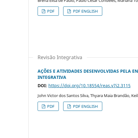
Brena Elisa de Paulo, Paulo César Condeles, Mariana To
PDF
PDF ENGLISH
Revisão Integrativa
AÇÕES E ATIVIDADES DESENVOLVIDAS PELA E
INTEGRATIVA
DOI:
https://doi.org/10.18554/reas.v7i2.3115
John Victor dos Santos Silva, Thyara Maia Brandão, Keil
PDF
PDF ENGLISH