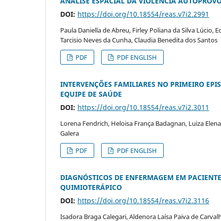
ANÁLISE ESPACIAL DA VIOLÊNCIA AUTOPROV
DOI:
https://doi.org/10.18554/reas.v7i2.2991
Paula Daniella de Abreu, Firley Poliana da Silva Lúcio,
Tarcisio Neves da Cunha, Claudia Benedita dos Santos
PDF
PDF ENGLISH
INTERVENÇÕES FAMILIARES NO PRIMEIRO EPIS
EQUIPE DE SAÚDE
DOI:
https://doi.org/10.18554/reas.v7i2.3011
Lorena Fendrich, Heloisa França Badagnan, Luiza Elena C
Galera
PDF
PDF ENGLISH
DIAGNÓSTICOS DE ENFERMAGEM EM PACIENT
QUIMIOTERÁPICO
DOI:
https://doi.org/10.18554/reas.v7i2.3116
Isadora Braga Calegari, Aldenora Laísa Paiva de Carvalh