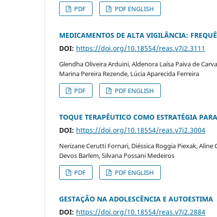
PDF
PDF ENGLISH
MEDICAMENTOS DE ALTA VIGILÂNCIA: FREQU
DOI:
https://doi.org/10.18554/reas.v7i2.3111
Glendha Oliveira Arduini, Aldenora Laísa Paiva de Carv
Marina Pereira Rezende, Lúcia Aparecida Ferreira
PDF
PDF ENGLISH
TOQUE TERAPÊUTICO COMO ESTRATÉGIA PARA
DOI:
https://doi.org/10.18554/reas.v7i2.3004
Nerizane Cerutti Fornari, Diéssica Roggia Piexak, Aline 
Devos Barlem, Silvana Possani Medeiros
PDF
PDF ENGLISH
GESTAÇÃO NA ADOLESCÊNCIA E AUTOESTIMA
DOI:
https://doi.org/10.18554/reas.v7i2.2884