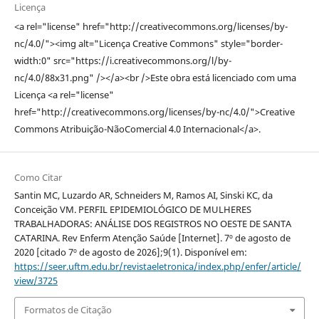
Licença
<a rel="license" href="http://creativecommons.org/licenses/by-
nc/4.0/"><img alt="Licença Creative Commons" style="border-
width:0" src="https://i.creativecommons.org/l/by-
nc/4.0/88x31.png" /></a><br />Este obra está licenciado com uma
Licença <a rel="license"
href="http://creativecommons.org/licenses/by-nc/4.0/">Creative
Commons Atribuição-NãoComercial 4.0 Internacional</a>.
Como Citar
Santin MC, Luzardo AR, Schneiders M, Ramos AI, Sinski KC, da
Conceição VM. PERFIL EPIDEMIOLÓGICO DE MULHERES
TRABALHADORAS: ANÁLISE DOS REGISTROS NO OESTE DE SANTA
CATARINA. Rev Enferm Atenção Saúde [Internet]. 7º de agosto de
2020 [citado 7º de agosto de 2026];9(1). Disponível em:
https://seer.uftm.edu.br/revistaeletronica/index.php/enfer/article/
view/3725
Formatos de Citação