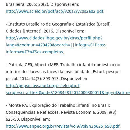
Brasileira. 2005; 20(2). Disponível em:
http://www.scielo.br/pdf/acb/v20s2/v20s2a02.pdf
.
- Instituto Brasileiro de Geografia e Estatística (Brasil).
Cidades [Internet]. 2016. Disponível em:
http://www.cidades.ibge.gov.br/xtras/perfil.php?
lang=&codmun=420420&search=||infogr%E1ficos:-
informa%E7%F5es-completas
.
- Patriota GFR, Alberto MFP. Trabalho infantil doméstico no
interior dos lares: as faces da invisibilidade. Estud. pesqui.
psicol. 2014; 14(3): 893-913. Disponível em
http://pepsic.bvsalud.org/scielo.php?
script=sci_arttext&pid=S180842812014000300011&lng=pt&nrm=
- Monte PA. Exploração do Trabalho Infantil no Brasil:
Consequências e Reflexões. Revista Economia. 2008; 9(3):
625-50. Disponível em:
http://www.anpec.org.br/revista/vol9/vol9n3p625_650.pdf
.