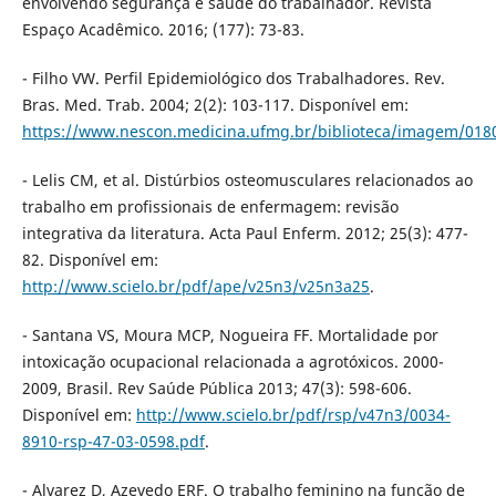
envolvendo segurança e saúde do trabalhador. Revista
Espaço Acadêmico. 2016; (177): 73-83.
- Filho VW. Perfil Epidemiológico dos Trabalhadores. Rev.
Bras. Med. Trab. 2004; 2(2): 103-117. Disponível em:
https://www.nescon.medicina.ufmg.br/biblioteca/imagem/018
- Lelis CM, et al. Distúrbios osteomusculares relacionados ao
trabalho em profissionais de enfermagem: revisão
integrativa da literatura. Acta Paul Enferm. 2012; 25(3): 477-
82. Disponível em:
http://www.scielo.br/pdf/ape/v25n3/v25n3a25
.
- Santana VS, Moura MCP, Nogueira FF. Mortalidade por
intoxicação ocupacional relacionada a agrotóxicos. 2000-
2009, Brasil. Rev Saúde Pública 2013; 47(3): 598-606.
Disponível em:
http://www.scielo.br/pdf/rsp/v47n3/0034-
8910-rsp-47-03-0598.pdf
.
- Alvarez D, Azevedo ERF. O trabalho feminino na função de