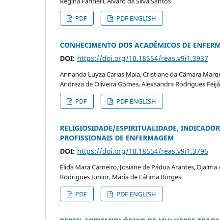
Regina Farinelli, Álvaro da Silva Santos
PDF
PDF ENGLISH
CONHECIMENTO DOS ACADÊMICOS DE ENFERM
DOI:
https://doi.org/10.18554/reas.v9i1.3937
Annanda Luyza Carias Maia, Cristiane da Câmara Marques
Andreza de Oliveira Gomes, Alexsandra Rodrigues Feij
PDF
PDF ENGLISH
RELIGIOSIDADE/ESPIRITUALIDADE, INDICAD
PROFISSIONAIS DE ENFERMAGEM
DOI:
https://doi.org/10.18554/reas.v9i1.3796
Élida Mara Carneiro, Josiane de Pádua Arantes, Djalma 
Rodrigues Junior, Maria de Fátima Borges
PDF
PDF ENGLISH