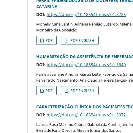
PERFIL EPIDEMIOLÓGICO DE MULHERES TRABA
CATARINA
DOI:
https://doi.org/10.18554/reas.v9i1.3725
Michelly Carla Santin, Adriana Remião Luzardo, Milena 
Monteiro da Conceição
PDF
PDF ENGLISH
HUMANIZAÇÃO DA ASSISTÊNCIA DE ENFERMAG
DOI:
https://doi.org/10.18554/reas.v9i1.3649
Pamela Iasmine Amorim Garcia Leite, Fabricio da Gama 
Ferreira do Nascimento, Ana Claudia Pereira Terças-Tre
PDF
PDF ENGLISH
CARACTERIZAÇÃO CLÍNICA DOS PACIENTES I
DOI:
https://doi.org/10.18554/reas.v9i1.3972
Larissa Rosa Máximo Cabral, Gabriela da Cunha Januário
Elvira de Faria Oliveira, Alisson Junior dos Santos