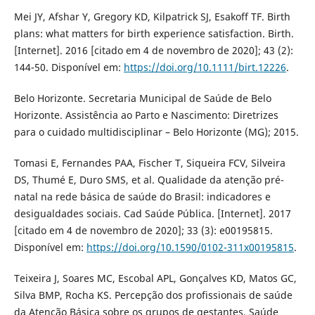
Mei JY, Afshar Y, Gregory KD, Kilpatrick SJ, Esakoff TF. Birth
plans: what matters for birth experience satisfaction. Birth.
[Internet]. 2016 [citado em 4 de novembro de 2020]; 43 (2):
144-50. Disponível em:
https://doi.org/10.1111/birt.12226
.
Belo Horizonte. Secretaria Municipal de Saúde de Belo
Horizonte. Assistência ao Parto e Nascimento: Diretrizes
para o cuidado multidisciplinar – Belo Horizonte (MG); 2015.
Tomasi E, Fernandes PAA, Fischer T, Siqueira FCV, Silveira
DS, Thumé E, Duro SMS, et al. Qualidade da atenção pré-
natal na rede básica de saúde do Brasil: indicadores e
desigualdades sociais. Cad Saúde Pública. [Internet]. 2017
[citado em 4 de novembro de 2020]; 33 (3): e00195815.
Disponível em:
https://doi.org/10.1590/0102-311x00195815
.
Teixeira J, Soares MC, Escobal APL, Gonçalves KD, Matos GC,
Silva BMP, Rocha KS. Percepção dos profissionais de saúde
da Atenção Básica sobre os grupos de gestantes. Saúde