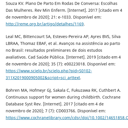
Souza KV. Plano De Parto Em Rodas De Conversa: Escolhas
Das Mulheres. Rev Min Enferm. [Internet]. 2017 [citado em 4
de novembro de 2020]; 21: e-1033. Disponível em:
http://reme.org.br/artigo/detalhes/1169
.
Leal MC, Bittencourt SA, Esteves-Pereira AP, Ayres BVS, Silva
LBRAA, Thomaz EBAF, et al. Avanços na assistência ao parto
no Brasil: resultados preliminares de dois estudos
avaliativos. Cad Saúde Pública. [Internet]. 2019 [citado em 4
de novembro de 2020]; 35 (7): e00223018. Disponível em:
https://www.scielo.br/scielo.php?pid=S0102-
311X2019000905002&script=sci_arttext
.
Bohren MA, Hofmeyr GJ, Sakala C, Fukuzawa RK, Cuthbert A.
Continuous support for women during childbirth. Cochrane
Database Syst Rev. [Internet]. 2017 [citado em 4 de
novembro de 2020]; 7 (7): CD003766. Disponível em:
https://www.cochranelibrary.com/cdsr/doi/10.1002/14651858.