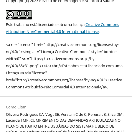
Copyright (c) 2023 Revista de Enfermagem e Atenção à Saúde
Este trabalho está licenciado sob uma licença
Creative Commons
Attribution-NonCommercial 4.0 International License
.
<a rel="license" href="http://creativecommons.org/licenses/by-
nc/4.0/"><img alt="Licença Creative Commons" style="border-
width:0" src="https://i.creativecommons.org/l/by-
nc/4.0/88x31.png" /></a><br />Este obra está licenciado com uma
Licença <a rel="license"
href="http://creativecommons.org/licenses/by-nc/4.0/">Creative
Commons Atribuição-NãoComercial 4.0 Internacional</a>.
Como Citar
Oliveira Rodrigues CA, Vogt SE, Versiani C de C, Pereira LB, Silva DM,
Lacerda TMP. CUMPRIMENTO DAS DEMANDAS ARTICULADAS NO
PLANO DE PARTO ENTRE USUÁRIAS DO SISTEMA PÚBLICO DE
SAÚDE. Rev Enferm Atenção Saúde [Internet]. 31º de março de 2023