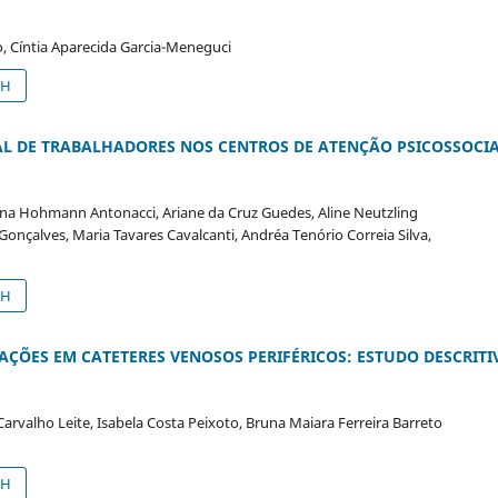
, Cíntia Aparecida Garcia-Meneguci
SH
AL DE TRABALHADORES NOS CENTROS DE ATENÇÃO PSICOSSOCI
lena Hohmann Antonacci, Ariane da Cruz Guedes, Aline Neutzling
onçalves, Maria Tavares Cavalcanti, Andréa Tenório Correia Silva,
SH
AÇÕES EM CATETERES VENOSOS PERIFÉRICOS: ESTUDO DESCRITI
Carvalho Leite, Isabela Costa Peixoto, Bruna Maiara Ferreira Barreto
SH