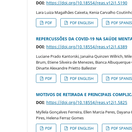
DOI:
https://doi.org/10.18554/reas.v12i1.5190
Lara Luiza Magalhães Caixeta, Kenia Carvalho Coutinho
PDF
PDF ENGLISH
PDF SPANI
REPERCUSSÕES DA COVID-19 NA SAÚDE MENT
DOI:
https://doi.org/10.18554/reas.v12i1.6389
Luciane Prado Kantorski, Janaína Quinzen Willrich, Mi
Brum, Etiene Silveira de Menezes, Bianca Albuquerque G
Dinarte Alexandre Prietto Ballester
PDF
PDF ENGLISH
PDF SPANI
MOTIVOS DE RETIRADA E PRINCIPAIS COMPLIC
DOI:
https://doi.org/10.18554/reas.v12i1.5825
Myllela Gonçalves Ferreira, Ellen Marcia Peres, Dayana 
Pires, Helena Ferraz Gomes
PDF
PDF ENGLISH
PDF SPANI