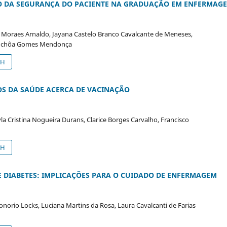
O DA SEGURANÇA DO PACIENTE NA GRADUAÇÃO EM ENFERMAG
De Moraes Arnaldo, Jayana Castelo Branco Cavalcante de Meneses,
a Uchôa Gomes Mendonça
SH
S DA SAÚDE ACERCA DE VACINAÇÃO
eyla Cristina Nogueira Durans, Clarice Borges Carvalho, Francisco
SH
 E DIABETES: IMPLICAÇÕES PARA O CUIDADO DE ENFERMAGEM
Honorio Locks, Luciana Martins da Rosa, Laura Cavalcanti de Farias