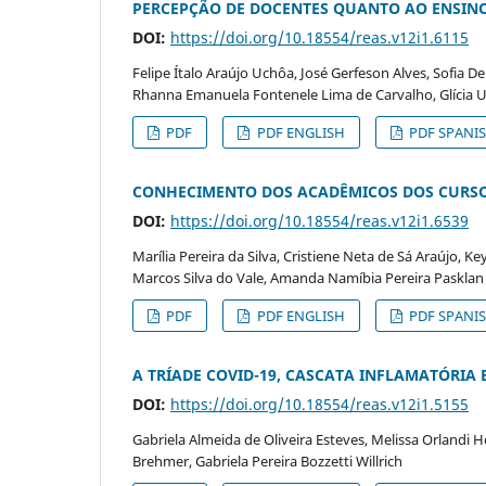
PERCEPÇÃO DE DOCENTES QUANTO AO ENSIN
DOI:
https://doi.org/10.18554/reas.v12i1.6115
Felipe Ítalo Araújo Uchôa, José Gerfeson Alves, Sofia 
Rhanna Emanuela Fontenele Lima de Carvalho, Glíci
PDF
PDF ENGLISH
PDF SPANI
CONHECIMENTO DOS ACADÊMICOS DOS CURSO
DOI:
https://doi.org/10.18554/reas.v12i1.6539
Marília Pereira da Silva, Cristiene Neta de Sá Araújo, K
Marcos Silva do Vale, Amanda Namíbia Pereira Pasklan
PDF
PDF ENGLISH
PDF SPANI
A TRÍADE COVID-19, CASCATA INFLAMATÓRIA
DOI:
https://doi.org/10.18554/reas.v12i1.5155
Gabriela Almeida de Oliveira Esteves, Melissa Orlandi 
Brehmer, Gabriela Pereira Bozzetti Willrich