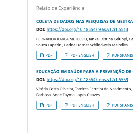
Relato de Experiência
COLETA DE DADOS NAS PESQUISAS DE MESTR
DOI:
https://doi.org/10.18554/reas.v12i1.5513
FERNANDA KARLA METELSKI, Ianka Cristina Celuppi, Caro
Souza Lapazini, Betina Hörner Schlindwein Meirelles
PDF
PDF ENGLISH
PDF SPANI
EDUCAÇÃO EM SAÚDE PARA A PREVENÇÃO DE
DOI:
https://doi.org/10.18554/reas.v12i1.5559
Vitória Costa Oliveira, Tamires Ferreira do Nascimento, 
Barbosa, Anne Fayma Lopes Chaves
PDF
PDF ENGLISH
PDF SPANI