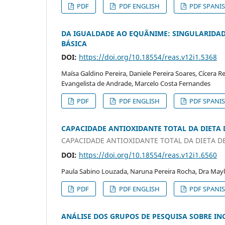
PDF
PDF ENGLISH
PDF SPANI
DA IGUALDADE AO EQUÂNIME: SINGULARIDA
BÁSICA
DOI:
https://doi.org/10.18554/reas.v12i1.5368
Maísa Galdino Pereira, Daniele Pereira Soares, Cícera Re
Evangelista de Andrade, Marcelo Costa Fernandes
PDF
PDF ENGLISH
PDF SPANI
CAPACIDADE ANTIOXIDANTE TOTAL DA DIETA
CAPACIDADE ANTIOXIDANTE TOTAL DA DIETA D
DOI:
https://doi.org/10.18554/reas.v12i1.6560
Paula Sabino Louzada, Naruna Pereira Rocha, Dra May
PDF
PDF ENGLISH
PDF SPANI
ANÁLISE DOS GRUPOS DE PESQUISA SOBRE I