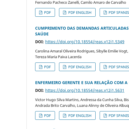
Fernando Pacheco Zanelli, Camilo Amaro de Carvalho
PDF
PDF ENGLISH
PDF SPANI
CUMPRIMENTO DAS DEMANDAS ARTICULADAS N
SAÚDE
DOI:
https://doi.org/10.18554/reas.v12i1.5349
Carolina Amaral Oliveira Rodrigues, Sibylle Emilie Vogt,
Tereza Maria Paiva Lacerda
PDF
PDF ENGLISH
PDF SPANI
ENFERMEIRO GERENTE E SUA RELAÇÃO COM A
DOI:
https://doi.org/10.18554/reas.v12i1.5631
Victor Hugo Silva Martins, Andressa da Cunha Silva, Bi
Andrada Brito Carvalho, Luana Alinny de Oliveira Albu
PDF
PDF ENGLISH
PDF SPANI