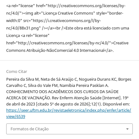
<a rel="license" href="http://creativecommons.org/licenses/by-
nc/4.0/"><img alt="Licença Creative Commons" style="border-
width:0" src="https://i.creativecommons.org/l/by-
nc/4.0/88x31.png" /></a><br />Este obra está licenciado com uma
Licença <a rel="license"
href="http://creativecommons.org/licenses/by-nc/4.0/">Creative
Commons Atribuição-NãoComercial 4.0 Internacional</a>.
Como Citar
Pereira da Silva M, Neta de Sá Araújo C, Nogueira Durans KC, Borges
Carvalho C, Silva do Vale FM, Namíbia Pereira Pasklan A.
CONHECIMENTO DOS ACADÊMICOS DOS CURSOS DA SAÚDE
ACERCA DE VACINAÇÃO. Rev Enferm Atenção Saúde [Internet]. 19º
de abril de 2023 [citado 5º de agosto de 2026];12(1). Disponível em:
https://seer.uftm.edu.br/revistaeletronica/index.php/enfer/article/
view/6539
Formatos de Citação