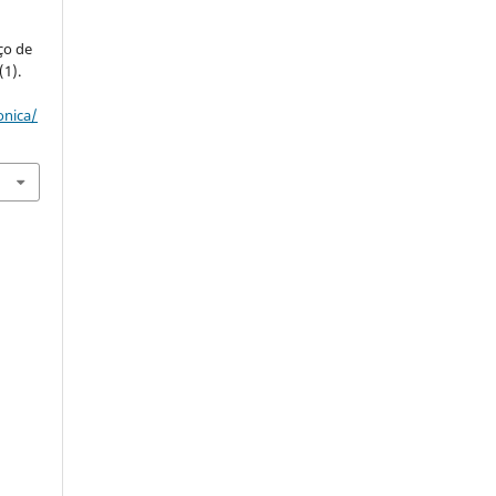
ço de
(1).
onica/