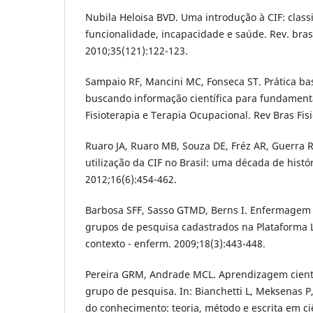
Nubila Heloisa BVD. Uma introdução à CIF: classi
funcionalidade, incapacidade e saúde. Rev. bras
2010;35(121):122-123.
Sampaio RF, Mancini MC, Fonseca ST. Prática ba
buscando informação científica para fundamenta
Fisioterapia e Terapia Ocupacional. Rev Bras Fisi
Ruaro JA, Ruaro MB, Souza DE, Fréz AR, Guerra 
utilização da CIF no Brasil: uma década de históri
2012;16(6):454-462.
Barbosa SFF, Sasso GTMD, Berns I. Enfermagem e
grupos de pesquisa cadastrados na Plataforma 
contexto - enferm. 2009;18(3):443-448.
Pereira GRM, Andrade MCL. Aprendizagem cientí
grupo de pesquisa. In: Bianchetti L, Meksenas P
do conhecimento: teoria, método e escrita em ci