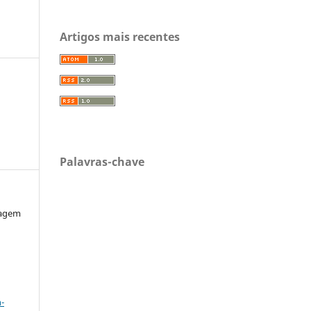
Artigos mais recentes
Palavras-chave
magem
a
-