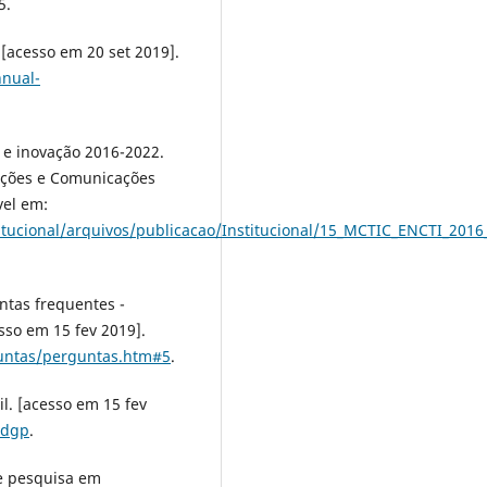
5.
 [acesso em 20 set 2019].
nual-
a e inovação 2016-2022.
ovações e Comunicações
vel em:
stitucional/arquivos/publicacao/Institucional/15_MCTIC_ENCTI_2
untas frequentes -
sso em 15 fev 2019].
guntas/perguntas.htm#5
.
il. [acesso em 15 fev
/dgp
.
e pesquisa em