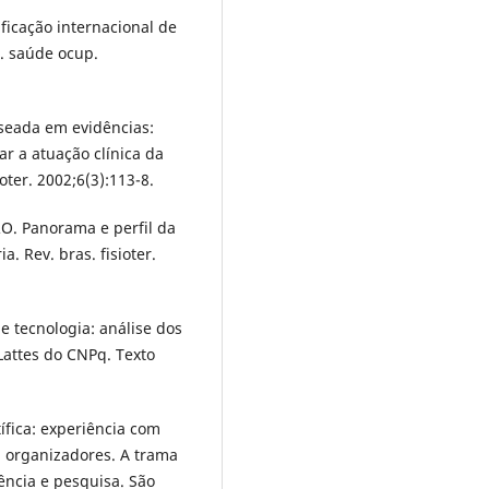
ficação internacional de
. saúde ocup.
seada em evidências:
r a atuação clínica da
oter. 2002;6(3):113-8.
RO. Panorama e perfil da
a. Rev. bras. fisioter.
 tecnologia: análise dos
Lattes do CNPq. Texto
fica: experiência com
, organizadores. A trama
ência e pesquisa. São