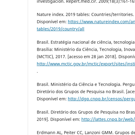
investigación. Repert.med.cir. 2009;18(3):161-16
Nature index. 2019 tables: Countries/territories.
Disponível em:
https://www.natureindex.com/an
tables/2019/country/all
Brasil. Estratégia nacional de ciência, tecnologi
Brasília: Ministério da Ciência, Tecnologia, In
(MCTIC), 2017. [acesso em 28 jan 2018]. Disponí
http://www.mctic.gov.br/mctic/export/sites/in
.
Brasil. Ministério da Ciência e Tecnologia. Perg
Diretório dos Grupos de Pesquisa no Brasil. [ace
Disponível em:
http://dgp.cnpq.br/censos/per
Brasil. Diretório dos Grupos de Pesquisa no Bras
2019]. Disponível em:
http://lattes.cnpq.br/web
Erdmann AL, Peiter CC, Lanzoni GMM. Grupos d