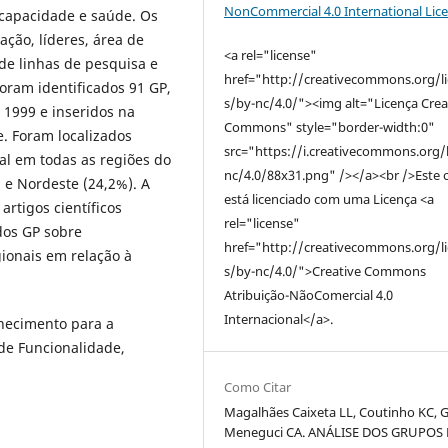
NonCommercial 4.0 International Lic
incapacidade e saúde. Os
ção, líderes, área de
<a rel="license"
de linhas de pesquisa e
href="http://creativecommons.org/l
oram identificados 91 GP,
s/by-nc/4.0/"><img alt="Licença Crea
 1999 e inseridos na
Commons" style="border-width:0"
. Foram localizados
src="https://i.creativecommons.org/
al em todas as regiões do
nc/4.0/88x31.png" /></a><br />Este 
 e Nordeste (24,2%). A
está licenciado com uma Licença <a
 artigos científicos
rel="license"
dos GP sobre
href="http://creativecommons.org/l
ionais em relação à
s/by-nc/4.0/">Creative Commons
Atribuição-NãoComercial 4.0
Internacional</a>.
nhecimento para a
 de Funcionalidade,
Como Citar
Magalhães Caixeta LL, Coutinho KC, G
Meneguci CA. ANÁLISE DOS GRUPOS