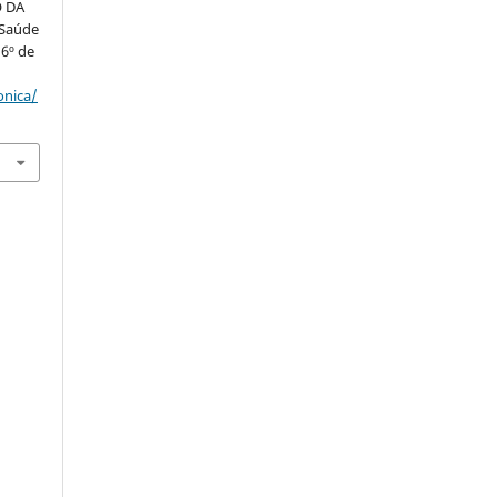
 DA
 Saúde
 6º de
:
onica/