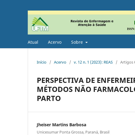
Atual
Acervo
Sobre
Início
/
Acervo
/
v. 12 n. 1 (2023): REAS
/
Artigos 
PERSPECTIVA DE ENFERMEI
MÉTODOS NÃO FARMACOLÓ
PARTO
Jheiser Martins Barbosa
Unicesumar Ponta Grossa, Paraná, Brasil