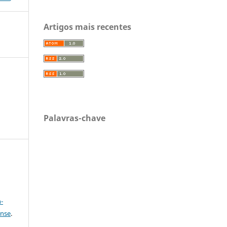
Artigos mais recentes
Palavras-chave
a
-
ense
.