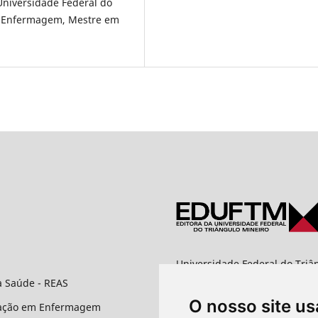
Universidade Federal do
em Enfermagem, Mestre em
Universidade Federal do Triâ
Editora UFTM
à Saúde - REAS
Rua Vigário Carlos, 100 - Bai
O nosso site us
CEP: 38025-350 - Uberaba/M
uação em Enfermagem