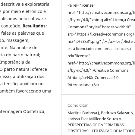
descritiva e exploratória,
<a rel="license"
 por meio eletrônico e
href="http://creativecommons.org/l
alisados pelo software
s/by-nc/4.0/"><img alt="Licença Crea
e conteúdo.
Resultados:
Commons" style="border-width:0"
 falas as palavras que
src="https://i.creativecommons.org/
ado, massagem,
nc/4.0/88x31.png" /></a><br />Este 
nte. Na análise de
está licenciado com uma Licença <a
ia do parto natural;
rel="license"
 Importância da
href="http://creativecommons.org/l
O parto natural oferece
s/by-nc/4.0/">Creative Commons
isso, a utilização dos
Atribuição-NãoComercial 4.0
a tensão, auxiliam no
Internacional</a>.
, também favorecendo uma
Como Citar
nfermagem Obstétrica;
Martins Barbosa J, Pedrozo Salazar N,
Larissa Dias Müller de Souza A.
PERSPECTIVA DE ENFERMEIRAS
OBSTETRAS: UTILIZAÇÃO DE MÉTOD