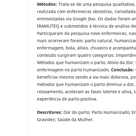
Métodos:
Trata-se de uma pesquisa qualitativa, 
realizada com enfermeiras obstetras, convidadas
entrevistadas via
Google Duo
. Os dados foram an
IRAMUTEQ e submetidos à técnica de análise d
Participaram da pesquisa nove enfermeiras, nas
mais ocorreram foram: parto natural, humaniz
enfermagem, bola, alívio, chuveiro e acompanha
conteúdo surgiram quatro categorias: Importânc
Métodos que humanizam o parto; Alívio da dor;
enfermagem no parto humanizado.
Conclusão:
benefícios mesmo sendo a via mais dolorosa, por 
métodos que humanizam o parto diminui a dor, 
relaxamento, aceleram as fases latente e ativa
experiência de parto positiva.
Descritores:
Dor do parto; Parto Humanizado; E
Gravidez; Saúde da Mulher.