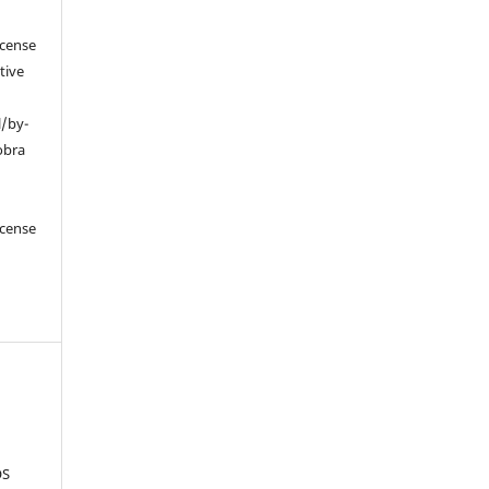
icense
tive
l/by-
obra
icense
OS